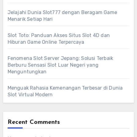
Jelajahi Dunia Slot777 dengan Beragam Game
Menarik Setiap Hari
Slot Toto: Panduan Akses Situs Slot 4D dan
Hiburan Game Online Terpercaya
Fenomena Slot Server Jepang: Solusi Terbaik
Berburu Sensasi Slot Luar Negeri yang
Menguntungkan
Menguak Rahasia Kemenangan Terbesar di Dunia
Slot Virtual Modern
Recent Comments