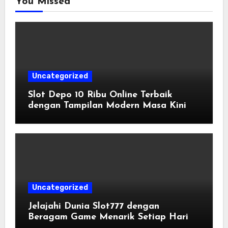
You Missed
Uncategorized
Slot Depo 10 Ribu Online Terbaik
dengan Tampilan Modern Masa Kini
Uncategorized
Jelajahi Dunia Slot777 dengan
Beragam Game Menarik Setiap Hari