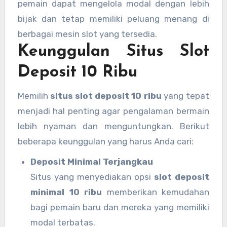
pemain dapat mengelola modal dengan lebih
keberuntungan dengan risiko kecil.
bijak dan tetap memiliki peluang menang di
berbagai mesin slot yang tersedia.
Keunggulan Situs Slot
Deposit 10 Ribu
Memilih
situs slot deposit 10 ribu
yang tepat
menjadi hal penting agar pengalaman bermain
lebih nyaman dan menguntungkan. Berikut
beberapa keunggulan yang harus Anda cari:
Deposit Minimal Terjangkau
Situs yang menyediakan opsi
slot deposit
minimal 10 ribu
memberikan kemudahan
bagi pemain baru dan mereka yang memiliki
modal terbatas.