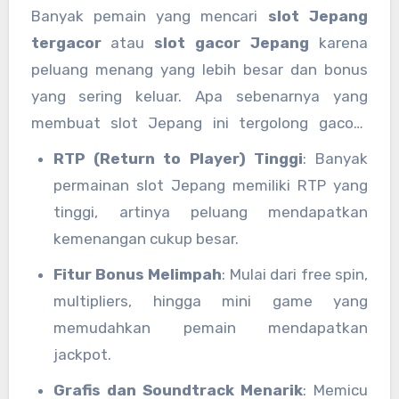
Banyak pemain yang mencari
slot Jepang
tergacor
atau
slot gacor Jepang
karena
peluang menang yang lebih besar dan bonus
yang sering keluar. Apa sebenarnya yang
membuat slot Jepang ini tergolong gacor?
Beberapa alasan utamanya antara lain:
RTP (Return to Player) Tinggi
: Banyak
permainan slot Jepang memiliki RTP yang
tinggi, artinya peluang mendapatkan
kemenangan cukup besar.
Fitur Bonus Melimpah
: Mulai dari free spin,
multipliers, hingga mini game yang
memudahkan pemain mendapatkan
jackpot.
Grafis dan Soundtrack Menarik
: Memicu