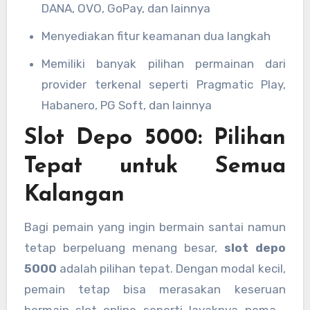
DANA, OVO, GoPay, dan lainnya
Menyediakan fitur keamanan dua langkah
Memiliki banyak pilihan permainan dari
provider terkenal seperti Pragmatic Play,
Habanero, PG Soft, dan lainnya
Slot Depo 5000: Pilihan
Tepat untuk Semua
Kalangan
Bagi pemain yang ingin bermain santai namun
tetap berpeluang menang besar,
slot depo
5000
adalah pilihan tepat. Dengan modal kecil,
pemain tetap bisa merasakan keseruan
bermain slot online seperti layaknya pemain