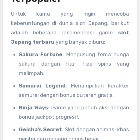
Untuk kamu yang ingin mencoba
keberuntungan di dunia slot Jepang, berikut
adalah beberapa rekomendasi game
slot
Jepang terbaru
yang banyak diburu:
Sakura Fortune
: Mengusung tema bunga
sakura dengan fitur free spins yang
melimpah.
Samurai Legend
: Menampilkan karakter
samurai dengan bonus putaran gratis.
Ninja Ways
: Game yang penuh aksi dengan
bonus jackpot progresif.
Geisha’s Secret
: Slot dengan animasi khas
geisha dan peluang bonus besar.