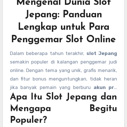
Mengenal Dunia Slot
Jepang: Panduan
Lengkap untuk Para
Penggemar Slot Online
Dalam beberapa tahun terakhir,
slot Jepang
semakin populer di kalangan penggemar judi
online. Dengan tema yang unik, grafis menarik,
dan fitur bonus menguntungkan, tidak heran
jika banyak pemain yang berburu
akun pro
Apa Itu Slot Jepang dan
slot Jepang
agar bisa menikmati
kemenangan maksimal. Artikel ini akan
Mengapa Begitu
membahas berbagai aspek penting seputar
Populer?
slot Jepang
, mulai dari karakteristik,