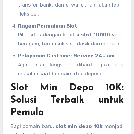
transfer bank, dan e-wallet lain akan lebih
fleksibel.
Ragam Permainan Slot
Pilih situs dengan koleksi
slot 10000
yang
beragam, termasuk slot klasik dan modern.
Pelayanan Customer Service 24 Jam
Agar bisa langsung dibantu jika ada
masalah saat bermain atau deposit.
Slot Min Depo 10K:
Solusi Terbaik untuk
Pemula
Bagi pemain baru,
slot min depo 10k
menjadi