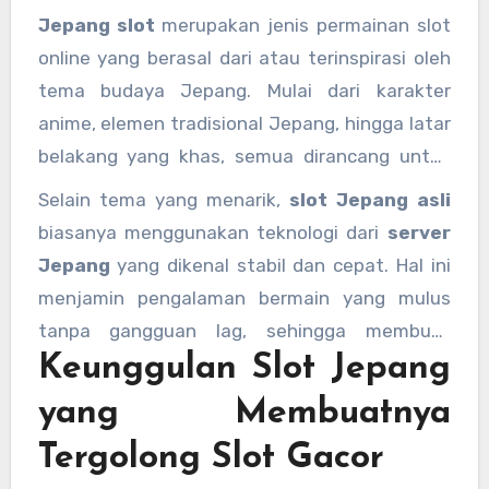
keunggulan, hingga tips untuk mendapatkan
Jepang slot
merupakan jenis permainan slot
kemenangan di
slot Jepang gacor
.
online yang berasal dari atau terinspirasi oleh
tema budaya Jepang. Mulai dari karakter
anime, elemen tradisional Jepang, hingga latar
belakang yang khas, semua dirancang untuk
memberikan pengalaman bermain yang
Selain tema yang menarik,
slot Jepang asli
berbeda dari slot biasa. Keunikan inilah yang
biasanya menggunakan teknologi dari
server
membuat
slot Jepang terbaru
menjadi
Jepang
yang dikenal stabil dan cepat. Hal ini
favorit banyak pemain di berbagai situs judi.
menjamin pengalaman bermain yang mulus
tanpa gangguan lag, sehingga membuat
Keunggulan Slot Jepang
pemain betah dan lebih fokus dalam mengejar
kemenangan.
yang Membuatnya
Tergolong Slot Gacor