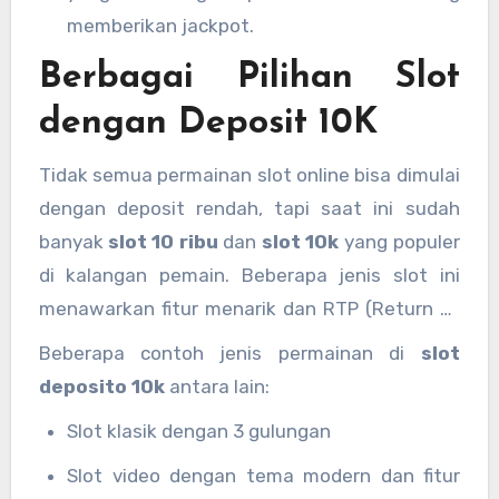
memberikan jackpot.
Berbagai Pilihan Slot
dengan Deposit 10K
Tidak semua permainan slot online bisa dimulai
dengan deposit rendah, tapi saat ini sudah
banyak
slot 10 ribu
dan
slot 10k
yang populer
di kalangan pemain. Beberapa jenis slot ini
menawarkan fitur menarik dan RTP (Return to
Player) tinggi yang mendukung peluang
Beberapa contoh jenis permainan di
slot
kemenangan.
deposito 10k
antara lain:
Slot klasik dengan 3 gulungan
Slot video dengan tema modern dan fitur