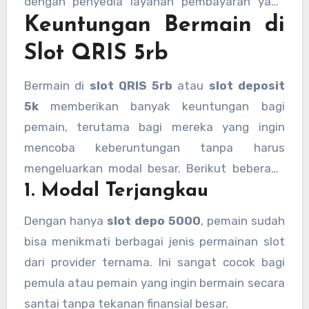
dengan penyedia layanan pembayaran yang
Keuntungan Bermain di
resmi dan diawasi oleh Bank Indonesia.
Slot QRIS 5rb
Bermain di
slot QRIS 5rb
atau
slot deposit
5k
memberikan banyak keuntungan bagi
pemain, terutama bagi mereka yang ingin
mencoba keberuntungan tanpa harus
mengeluarkan modal besar. Berikut beberapa
1. Modal Terjangkau
keuntungan utamanya:
Dengan hanya
slot depo 5000
, pemain sudah
bisa menikmati berbagai jenis permainan slot
dari provider ternama. Ini sangat cocok bagi
pemula atau pemain yang ingin bermain secara
santai tanpa tekanan finansial besar.