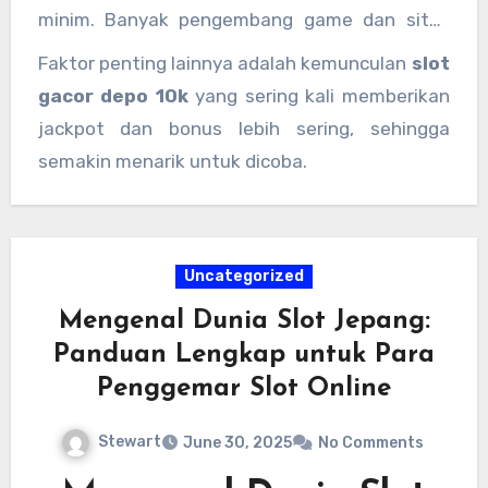
minim. Banyak pengembang game dan situs
judi online berlomba menyediakan fitur deposit
Faktor penting lainnya adalah kemunculan
slot
rendah agar menarik lebih banyak pemain.
gacor depo 10k
yang sering kali memberikan
jackpot dan bonus lebih sering, sehingga
semakin menarik untuk dicoba.
Uncategorized
Mengenal Dunia Slot Jepang:
Panduan Lengkap untuk Para
Penggemar Slot Online
Stewart
June 30, 2025
No Comments