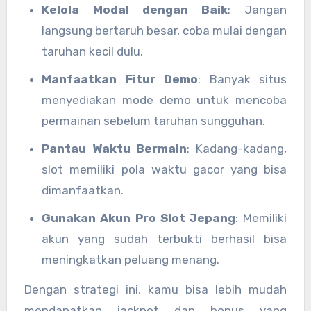
Kelola Modal dengan Baik
: Jangan
langsung bertaruh besar, coba mulai dengan
taruhan kecil dulu.
Manfaatkan Fitur Demo
: Banyak situs
menyediakan mode demo untuk mencoba
permainan sebelum taruhan sungguhan.
Pantau Waktu Bermain
: Kadang-kadang,
slot memiliki pola waktu gacor yang bisa
dimanfaatkan.
Gunakan Akun Pro Slot Jepang
: Memiliki
akun yang sudah terbukti berhasil bisa
meningkatkan peluang menang.
Dengan strategi ini, kamu bisa lebih mudah
mendapatkan jackpot dan bonus yang