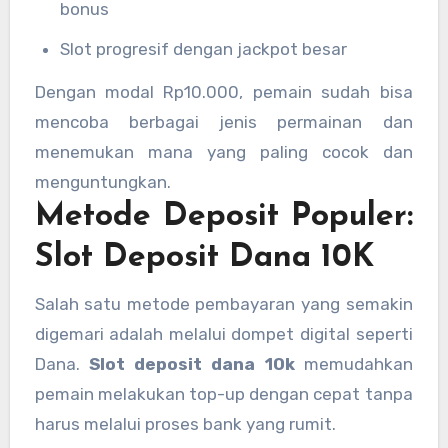
bonus
Slot progresif dengan jackpot besar
Dengan modal Rp10.000, pemain sudah bisa
mencoba berbagai jenis permainan dan
menemukan mana yang paling cocok dan
menguntungkan.
Metode Deposit Populer:
Slot Deposit Dana 10K
Salah satu metode pembayaran yang semakin
digemari adalah melalui dompet digital seperti
Dana.
Slot deposit dana 10k
memudahkan
pemain melakukan top-up dengan cepat tanpa
harus melalui proses bank yang rumit.