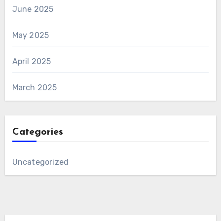
June 2025
May 2025
April 2025
March 2025
Categories
Uncategorized