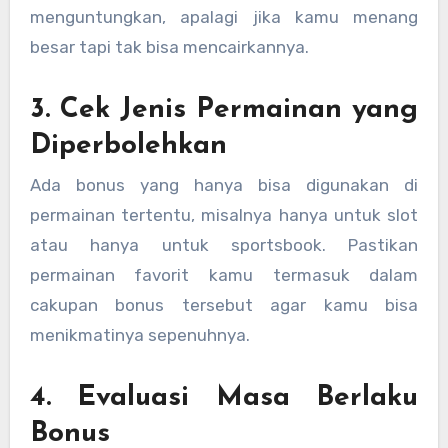
menguntungkan, apalagi jika kamu menang
besar tapi tak bisa mencairkannya.
3. Cek Jenis Permainan yang
Diperbolehkan
Ada bonus yang hanya bisa digunakan di
permainan tertentu, misalnya hanya untuk slot
atau hanya untuk sportsbook. Pastikan
permainan favorit kamu termasuk dalam
cakupan bonus tersebut agar kamu bisa
menikmatinya sepenuhnya.
4. Evaluasi Masa Berlaku
Bonus