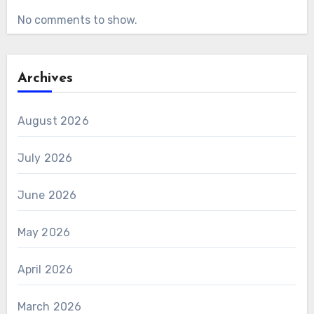
No comments to show.
Archives
August 2026
July 2026
June 2026
May 2026
April 2026
March 2026