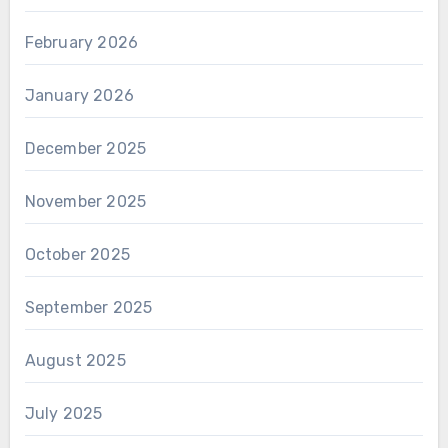
February 2026
January 2026
December 2025
November 2025
October 2025
September 2025
August 2025
July 2025