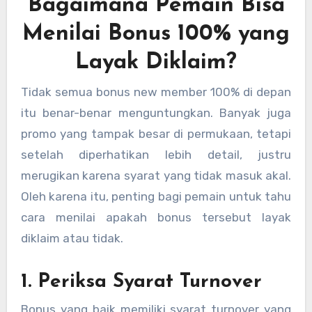
Bagaimana Pemain Bisa
Menilai Bonus 100% yang
Layak Diklaim?
Tidak semua bonus new member 100% di depan
itu benar-benar menguntungkan. Banyak juga
promo yang tampak besar di permukaan, tetapi
setelah diperhatikan lebih detail, justru
merugikan karena syarat yang tidak masuk akal.
Oleh karena itu, penting bagi pemain untuk tahu
cara menilai apakah bonus tersebut layak
diklaim atau tidak.
1. Periksa Syarat Turnover
Bonus yang baik memiliki syarat turnover yang