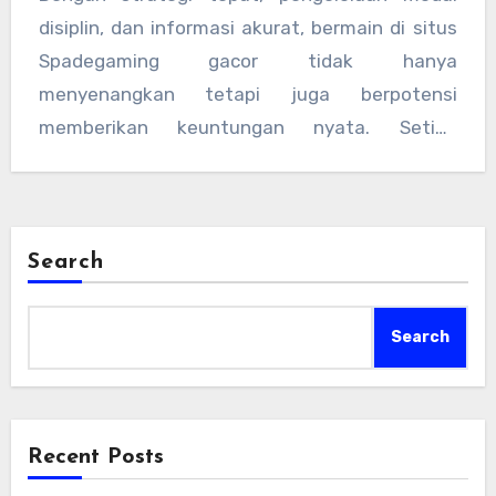
peluang menang meningkat.
disiplin, dan informasi akurat, bermain di situs
Spadegaming gacor tidak hanya
menyenangkan tetapi juga berpotensi
memberikan keuntungan nyata. Setiap
putaran menghadirkan sensasi seru sekaligus
peluang meraih hadiah besar, menjadikannya
pilihan favorit bagi para penggemar slot online.
Search
Search
Recent Posts