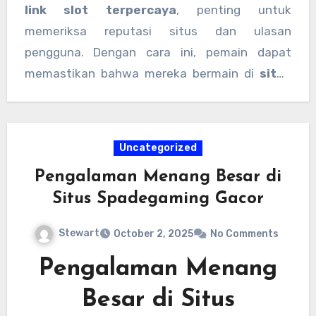
asli. Dengan kata lain, fitur
microgaming
link slot terpercaya
, penting untuk
demo
menjadi jembatan penting antara
memeriksa reputasi situs dan ulasan
pemain pemula dan pengalaman bermain
pengguna. Dengan cara ini, pemain dapat
profesional.
memastikan bahwa mereka bermain di
situs
slot terpercaya
yang menawarkan
permainan adil dan layanan pelanggan yang
responsif. Fitur
slot demo microgaming
juga
Uncategorized
menjadi indikator kualitas, karena hanya situs
Pengalaman Menang Besar di
resmi yang menyediakan akses ke versi demo
Situs Spadegaming Gacor
dari semua permainan populer.
Stewart
October 2, 2025
No Comments
Pengalaman Menang
Besar di Situs