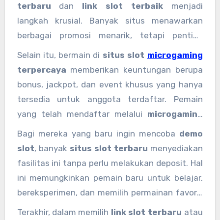
penting bagi siapa saja yang ingin
terbaru
dan
link slot terbaik
menjadi
mengeksplorasi semua jenis permainan yang
langkah krusial. Banyak situs menawarkan
tersedia.
berbagai promosi menarik, tetapi penting
untuk memastikan bahwa
link slot
Selain itu, bermain di
situs slot
microgaming
terpercaya
yang digunakan adalah resmi dan
terpercaya
memberikan keuntungan berupa
memiliki lisensi resmi dari penyedia game.
bonus, jackpot, dan event khusus yang hanya
Dengan menggunakan
link slot resmi
, pemain
tersedia untuk anggota terdaftar. Pemain
tidak hanya mendapatkan akses ke permainan
yang telah mendaftar melalui
microgaming
berkualitas, tetapi juga keamanan transaksi
slot login
dapat mengakses semua fitur
Bagi mereka yang baru ingin mencoba
demo
dan perlindungan data pribadi.
eksklusif ini dengan mudah. Tidak hanya itu,
slot
, banyak
situs slot terbaru
menyediakan
slot microgaming gacor
yang tersedia di
fasilitas ini tanpa perlu melakukan deposit. Hal
situs resmi cenderung memiliki RTP (Return to
ini memungkinkan pemain baru untuk belajar,
Player) lebih tinggi dibandingkan versi tidak
bereksperimen, dan memilih permainan favorit
resmi, sehingga peluang menang lebih besar.
sebelum berkomitmen bermain dengan modal
Terakhir, dalam memilih
link slot terbaru
atau