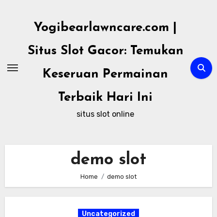
Skip
to
Yogibearlawncare.com |
content
Situs Slot Gacor: Temukan
Keseruan Permainan
Terbaik Hari Ini
situs slot online
demo slot
Home
demo slot
Uncategorized