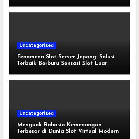
Uncategorized
Fenomena Slot Server Jepang: Solusi
Terbaik Berburu Sensasi Slot Luar
Negeri yang Menguntungkan
Uncategorized
Menguak Rahasia Kemenangan
Terbesar di Dunia Slot Virtual Modern