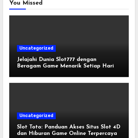
You Missed
Uncategorized
Jelajahi Dunia Slot777 dengan
Beragam Game Menarik Setiap Hari
Uncategorized
Slot Toto: Panduan Akses Situs Slot 4D
dan Hiburan Game Online Terpercaya