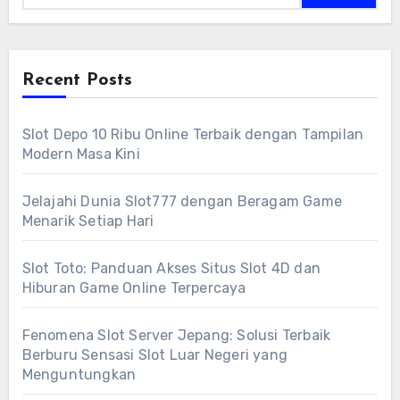
Recent Posts
Slot Depo 10 Ribu Online Terbaik dengan Tampilan
Modern Masa Kini
Jelajahi Dunia Slot777 dengan Beragam Game
Menarik Setiap Hari
Slot Toto: Panduan Akses Situs Slot 4D dan
Hiburan Game Online Terpercaya
Fenomena Slot Server Jepang: Solusi Terbaik
Berburu Sensasi Slot Luar Negeri yang
Menguntungkan