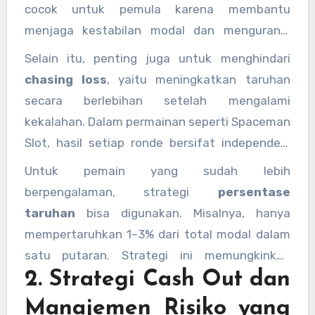
cocok untuk pemula karena membantu
menjaga kestabilan modal dan mengurangi
risiko kehilangan besar dalam waktu singkat.
Selain itu, penting juga untuk menghindari
Dengan pola ini, pemain bisa lebih fokus
chasing loss
, yaitu meningkatkan taruhan
memahami ritme permainan tanpa tekanan
secara berlebihan setelah mengalami
perubahan taruhan yang drastis.
kekalahan. Dalam permainan seperti Spaceman
Slot, hasil setiap ronde bersifat independen,
sehingga tidak ada jaminan bahwa kekalahan
Untuk pemain yang sudah lebih
sebelumnya akan diikuti kemenangan. Oleh
berpengalaman, strategi
persentase
karena itu, disiplin dalam mengikuti batas
taruhan
bisa digunakan. Misalnya, hanya
taruhan sangat penting agar modal tetap
mempertaruhkan 1–3% dari total modal dalam
terkendali.
satu putaran. Strategi ini memungkinkan
2. Strategi Cash Out dan
pemain bertahan lebih lama dalam permainan
dan memberi ruang untuk memanfaatkan
Manajemen Risiko yang