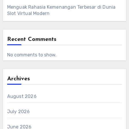
Menguak Rahasia Kemenangan Terbesar di Dunia
Slot Virtual Modern
Recent Comments
No comments to show.
Archives
August 2026
July 2026
June 2026