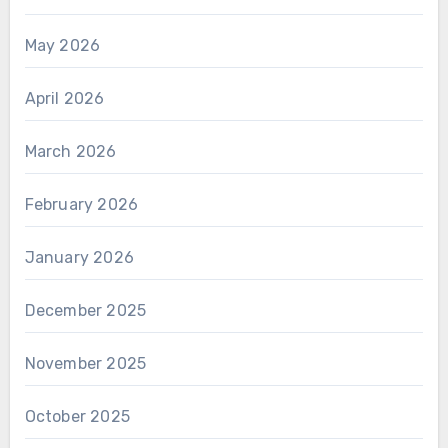
May 2026
April 2026
March 2026
February 2026
January 2026
December 2025
November 2025
October 2025