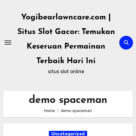
Skip
to
Yogibearlawncare.com |
content
Situs Slot Gacor: Temukan
Keseruan Permainan
Terbaik Hari Ini
situs slot online
demo spaceman
Home
demo spaceman
Uncategorized