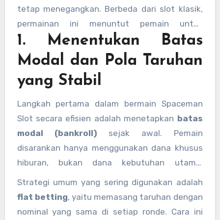
tetap menegangkan. Berbeda dari slot klasik,
permainan ini menuntut pemain untuk
1. Menentukan Batas
menentukan kapan waktu terbaik menarik
kemenangan sebelum multiplier jatuh. Karena
Modal dan Pola Taruhan
sifatnya yang dinamis, pengelolaan modal atau
yang Stabil
bankroll menjadi faktor penting agar
permainan tetap efisien dan tidak cepat
Langkah pertama dalam bermain Spaceman
menguras saldo. Tanpa strategi yang tepat,
Slot secara efisien adalah menetapkan
batas
spaceman pragmatic
mudah terbawa emosi
modal (bankroll)
sejak awal. Pemain
dan kehilangan kontrol taruhan.
disarankan hanya menggunakan dana khusus
hiburan, bukan dana kebutuhan utama.
Setelah modal ditentukan, langkah berikutnya
Strategi umum yang sering digunakan adalah
adalah membaginya ke dalam beberapa sesi
flat betting
, yaitu memasang taruhan dengan
permainan agar tidak habis dalam satu waktu.
nominal yang sama di setiap ronde. Cara ini