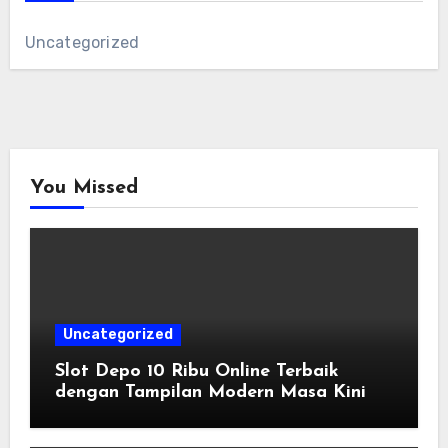
Uncategorized
You Missed
Uncategorized
Slot Depo 10 Ribu Online Terbaik
dengan Tampilan Modern Masa Kini