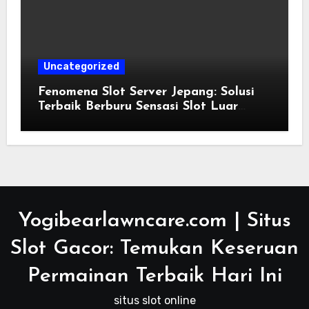
Uncategorized
Fenomena Slot Server Jepang: Solusi
Terbaik Berburu Sensasi Slot Luar
Negeri yang Menguntungkan
Yogibearlawncare.com | Situs
Slot Gacor: Temukan Keseruan
Permainan Terbaik Hari Ini
situs slot online