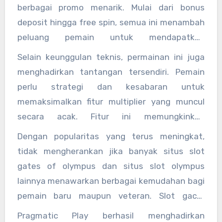
memastikan bahwa setiap update pada slot
berbagai promo menarik. Mulai dari bonus
membuat pengalaman bermain lebih aman dan
gates of olympus tetap kompatibel dengan
deposit hingga free spin, semua ini menambah
menyenangkan.
berbagai platform, sehingga pemain dapat
peluang pemain untuk mendapatkan
menikmati slot gacor Olympus kapan saja dan
kemenangan besar. Slot Gates of Olympus
Selain keunggulan teknis, permainan ini juga
di mana saja.
juga terkenal dengan RTP tinggi, sehingga
menghadirkan tantangan tersendiri. Pemain
memberikan pengalaman bermain yang adil
perlu strategi dan kesabaran untuk
sekaligus menguntungkan. Untuk pemain yang
memaksimalkan fitur multiplier yang muncul
serius, fitur ini menjadi alasan utama untuk
secara acak. Fitur ini memungkinkan
memilih slot online Olympus sebagai sumber
kemenangan bertambah hingga puluhan kali
Dengan popularitas yang terus meningkat,
hiburan sekaligus investasi.
lipat, sehingga slot gates of olympus 1000
tidak mengherankan jika banyak situs slot
bukanlah hal yang mustahil bagi pemain yang
gates of olympus dan situs slot olympus
beruntung. Banyak pemain yang membuktikan
lainnya menawarkan berbagai kemudahan bagi
bahwa memahami pola dan memanfaatkan
pemain baru maupun veteran. Slot gacor
fitur free spin dapat membuat pengalaman
Olympus kini menjadi simbol permainan slot
Pragmatic Play berhasil menghadirkan
bermain Gates of Olympus slot lebih