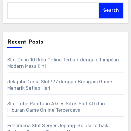
paling populer di era modern ini.
Search
Recent Posts
Slot Depo 10 Ribu Online Terbaik dengan Tampilan
Modern Masa Kini
Jelajahi Dunia Slot777 dengan Beragam Game
Menarik Setiap Hari
Slot Toto: Panduan Akses Situs Slot 4D dan
Hiburan Game Online Terpercaya
Fenomena Slot Server Jepang: Solusi Terbaik