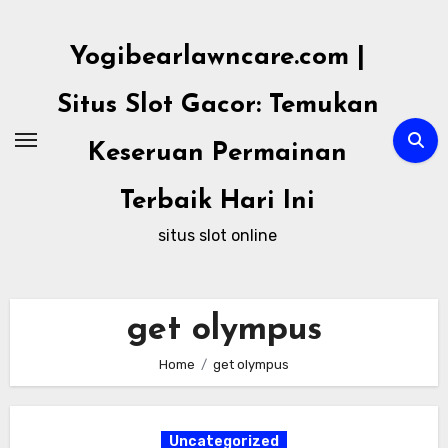
Skip
to
Yogibearlawncare.com |
content
Situs Slot Gacor: Temukan
Keseruan Permainan
Terbaik Hari Ini
situs slot online
get olympus
Home
get olympus
Uncategorized