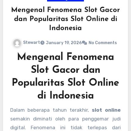
Mengenal Fenomena Slot Gacor
dan Popularitas Slot Online di
Indonesia
Stewart
January 19, 2026
No Comments
Mengenal Fenomena
Slot Gacor dan
Popularitas Slot Online
di Indonesia
Dalam beberapa tahun terakhir,
slot online
semakin diminati oleh para penggemar judi
digital. Fenomena ini tidak terlepas dari