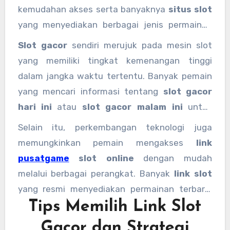
kemudahan akses serta banyaknya
situs slot
yang menyediakan berbagai jenis permainan
menarik. Tidak hanya menawarkan hiburan,
Slot gacor
sendiri merujuk pada mesin slot
slot online
juga memberikan peluang besar
yang memiliki tingkat kemenangan tinggi
bagi pemain untuk meraih kemenangan besar,
dalam jangka waktu tertentu. Banyak pemain
terutama melalui
slot gacor
yang kini menjadi
yang mencari informasi tentang
slot gacor
istilah populer di kalangan pemain.
hari ini
atau
slot gacor malam ini
untuk
memaksimalkan peluang menang mereka.
Selain itu, perkembangan teknologi juga
Beberapa
situs slot gacor
bahkan
memungkinkan pemain mengakses
link
memberikan tips dan rekomendasi permainan
pusatgame
slot online
dengan mudah
yang mudah menang, yang sering disebut
melalui berbagai perangkat. Banyak
link slot
sebagai
slot gacor gampang menang
. Hal ini
yang resmi menyediakan permainan terbaru,
tentu membuat pengalaman bermain menjadi
Tips Memilih Link Slot
seperti
slot terbaru
, dengan grafis dan fitur
lebih menarik dan menguntungkan.
inovatif. Pemilihan
slot resmi
juga penting
Gacor dan Strategi