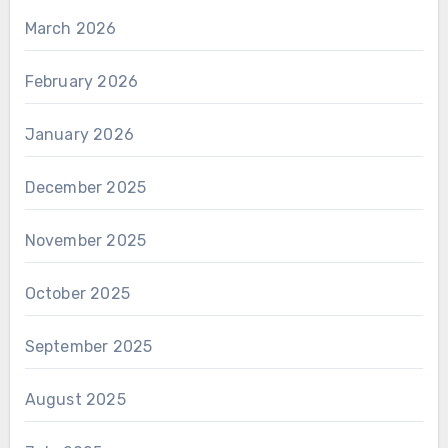
March 2026
February 2026
January 2026
December 2025
November 2025
October 2025
September 2025
August 2025