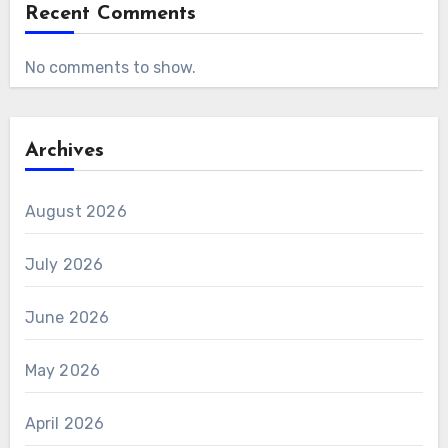
Recent Comments
No comments to show.
Archives
August 2026
July 2026
June 2026
May 2026
April 2026