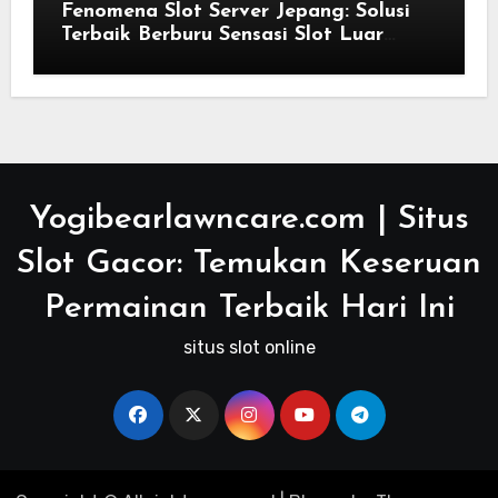
Fenomena Slot Server Jepang: Solusi
Terbaik Berburu Sensasi Slot Luar
Negeri yang Menguntungkan
Yogibearlawncare.com | Situs
Slot Gacor: Temukan Keseruan
Permainan Terbaik Hari Ini
situs slot online