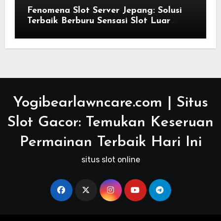
Fenomena Slot Server Jepang: Solusi
Terbaik Berburu Sensasi Slot Luar
Negeri yang Menguntungkan
Yogibearlawncare.com | Situs
Slot Gacor: Temukan Keseruan
Permainan Terbaik Hari Ini
situs slot online