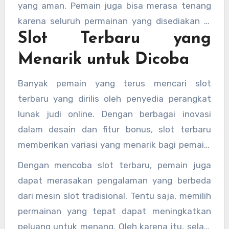
yang aman. Pemain juga bisa merasa tenang
karena seluruh permainan yang disediakan di
Slot Terbaru yang
situs tersebut dijamin keadilan dan
transparansinya. Oleh karena itu, pastikan
Menarik untuk Dicoba
untuk selalu memilih situs judi slot yang
memiliki kredibilitas tinggi agar pengalaman
Banyak pemain yang terus mencari slot
bermain menjadi lebih menyenankan.
terbaru yang dirilis oleh penyedia perangkat
lunak judi online. Dengan berbagai inovasi
dalam desain dan fitur bonus, slot terbaru
memberikan variasi yang menarik bagi pemain.
Setiap rilis baru biasanya dilengkapi dengan
Dengan mencoba slot terbaru, pemain juga
grafik yang memukau dan fitur-fitur bonus yang
dapat merasakan pengalaman yang berbeda
lebih seru, yang bisa membuat permainan lebih
dari mesin slot tradisional. Tentu saja, memilih
menguntungkan.
permainan yang tepat dapat meningkatkan
peluang untuk menang. Oleh karena itu, selalu