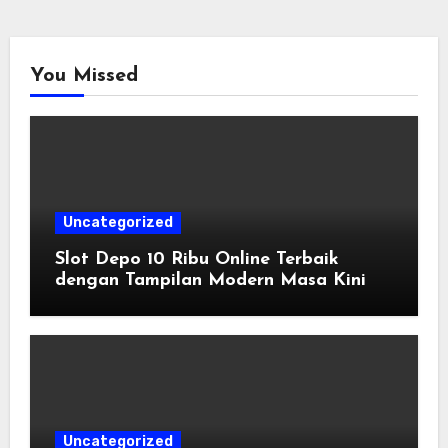
You Missed
Uncategorized
Slot Depo 10 Ribu Online Terbaik
dengan Tampilan Modern Masa Kini
Uncategorized