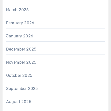
March 2026
February 2026
January 2026
December 2025
November 2025
October 2025
September 2025
August 2025