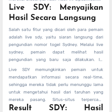
terpercaya.
Live SDY: Menyajikan
dalam bentuk tabel yang memuat nomor
keluaran, tanggal, dan waktu pengundian.
Hasil Secara Langsung
Dengan menganalisis data ini, pemain dapat
merumuskan prediksi untuk togel sdy lotto
Salah satu fitur yang dicari oleh para pemain
berikutnya.
adalah live sdy, yaitu siaran langsung dari
pengundian nomor togel Sydney. Melalui live
sydney, pemain dapat melihat hasil
pengundian yang baru saja dilakukan. Ini
sangat penting untuk memastikan bahwa
Live SDY memungkinkan pemain untuk
pengundian dilakukan secara transparan dan
mendapatkan informasi secara real-time,
fair.
sehingga mereka tidak perlu menunggu lama
untuk mengetahui hasil dari taruhan yang
mereka pasang. Situs-situs terpercaya
Result SDY: Hasil
menyediakan tayangan live yang dapat