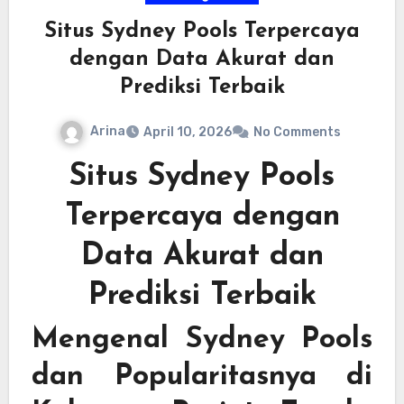
Situs Sydney Pools Terpercaya
dengan Data Akurat dan
Prediksi Terbaik
Arina
April 10, 2026
No Comments
Situs Sydney Pools
Terpercaya dengan
Data Akurat dan
Prediksi Terbaik
Mengenal Sydney Pools
dan Popularitasnya di