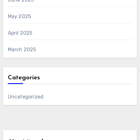
May 2025
April 2025
March 2025
Categories
Uncategorized