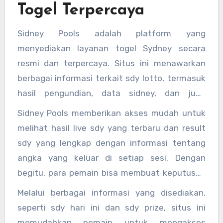
yang cukup besar. Oleh karena itu, banyak
Togel Terpercaya
pemain yang rutin memantau live sdy untuk
memastikan mereka tidak melewatkan
Sidney Pools adalah platform yang
informasi penting yang dapat mempengaruhi
menyediakan layanan togel Sydney secara
keputusan taruhan mereka.
resmi dan terpercaya. Situs ini menawarkan
berbagai informasi terkait sdy lotto, termasuk
hasil pengundian, data sidney, dan juga
pengumuman terkait hadiah yang dapat
Sidney Pools memberikan akses mudah untuk
dimenangkan. Sidney Pools menjadi pilihan
melihat hasil live sdy yang terbaru dan result
utama bagi banyak pemain yang ingin bertaruh
sdy yang lengkap dengan informasi tentang
dengan cara yang aman dan adil.
angka yang keluar di setiap sesi. Dengan
begitu, para pemain bisa membuat keputusan
berdasarkan data yang lebih akurat dan
Melalui berbagai informasi yang disediakan,
terpercaya.
seperti sdy hari ini dan sdy prize, situs ini
memudahkan pemain untuk mengakses