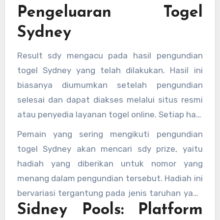
diakses oleh siapa saja, baik melalui situs web
Pengeluaran Togel
atau aplikasi mobile, sehingga memudahkan
Sydney
pemain untuk tetap update dengan hasil togel
Sydney.
Result sdy mengacu pada hasil pengundian
togel Sydney yang telah dilakukan. Hasil ini
biasanya diumumkan setelah pengundian
selesai dan dapat diakses melalui situs resmi
atau penyedia layanan togel online. Setiap hari,
hasil sdy hari ini menjadi informasi yang sangat
Pemain yang sering mengikuti pengundian
dicari oleh pemain togel untuk memverifikasi
togel Sydney akan mencari sdy prize, yaitu
apakah nomor yang mereka pasang keluar.
hadiah yang diberikan untuk nomor yang
menang dalam pengundian tersebut. Hadiah ini
bervariasi tergantung pada jenis taruhan yang
Sidney Pools: Platform
dipilih oleh pemain dan dapat mencapai jumlah