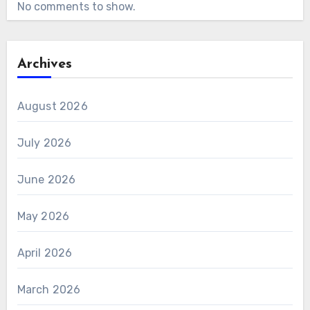
No comments to show.
Archives
August 2026
July 2026
June 2026
May 2026
April 2026
March 2026