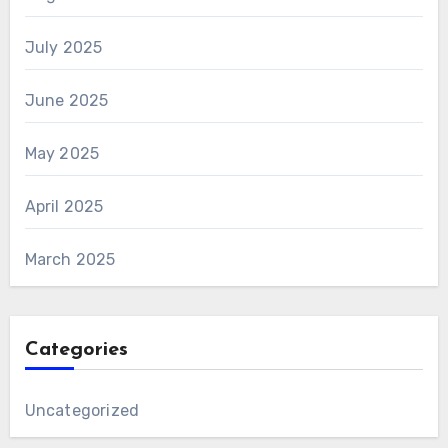
July 2025
June 2025
May 2025
April 2025
March 2025
Categories
Uncategorized