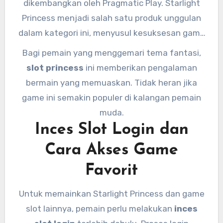
dikembangkan oleh Pragmatic Play. Starlight
Princess menjadi salah satu produk unggulan
dalam kategori ini, menyusul kesuksesan game
seperti Sweet Bonanza dan Gates of Olympus.
Bagi pemain yang menggemari tema fantasi,
Namun, Starlight Princess hadir dengan daya
slot princess
ini memberikan pengalaman
tarik tersendiri: karakter utama bergaya anime,
bermain yang memuaskan. Tidak heran jika
musik latar yang energik, dan efek visual
game ini semakin populer di kalangan pemain
magis.
muda.
Inces Slot Login dan
Cara Akses Game
Favorit
Untuk memainkan Starlight Princess dan game
slot lainnya, pemain perlu melakukan
inces