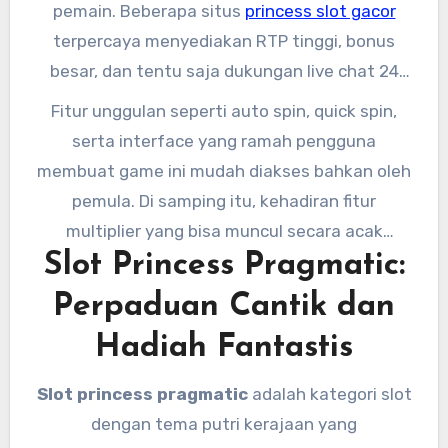
pemain. Beberapa situs
princess slot gacor
terpercaya menyediakan RTP tinggi, bonus
besar, dan tentu saja dukungan live chat 24
jam. Pemilihan
situs Starlight Princess
yang
Fitur unggulan seperti auto spin, quick spin,
tepat sangat memengaruhi kenyamanan dan
serta interface yang ramah pengguna
peluang menang pemain.
membuat game ini mudah diakses bahkan oleh
pemula. Di samping itu, kehadiran fitur
multiplier yang bisa muncul secara acak
Slot Princess Pragmatic:
membuat sensasi bermain semakin
mendebarkan.
Perpaduan Cantik dan
Hadiah Fantastis
Slot princess pragmatic
adalah kategori slot
dengan tema putri kerajaan yang