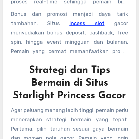
proses real-time sehingga pemain bisa
langsung bermain tanpa menunggu lama.
Bonus dan promosi menjadi daya tarik
Layanan pelanggan tersedia 24 jam untuk
tambahan. Situs
incess slot
gacor
membantu kendala teknis maupun pertanyaan
menyediakan bonus deposit, cashback, free
seputar permainan, menjaga kenyamanan dan
spin, hingga event mingguan dan bulanan.
keamanan pemain.
Pemain yang cermat memanfaatkan promo
dapat memperpanjang durasi bermain
Strategi dan Tips
sekaligus meningkatkan peluang menang.
Strategi memaksimalkan bonus menjadi kunci
Bermain di Situs
untuk meraih kemenangan besar dan
Starlight Princess Gacor
konsisten.
Agar peluang menang lebih tinggi, pemain perlu
menerapkan strategi bermain yang tepat.
Pertama, pilih taruhan sesuai gaya bermain
dan momen pola gacor. Pemain yang ingin