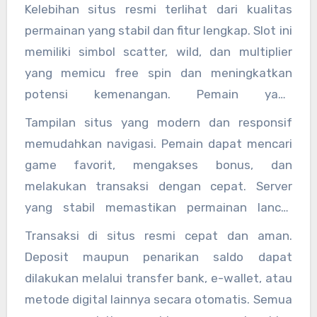
grafis memukau, dan fitur bonus melimpah.
Kelebihan situs resmi terlihat dari kualitas
Bermain di situs resmi memastikan keadilan
permainan yang stabil dan fitur lengkap. Slot ini
karena algoritma Random Number Generator
memiliki simbol scatter, wild, dan multiplier
(RNG) membuat setiap putaran sepenuhnya
yang memicu free spin dan meningkatkan
acak, sehingga semua pemain memiliki peluang
potensi kemenangan. Pemain yang
menang yang setara.
memanfaatkan fitur ini secara cermat
Tampilan situs yang modern dan responsif
berkesempatan meraih hadiah besar. Banyak
memudahkan navigasi. Pemain dapat mencari
pemain melaporkan bahwa pola gacor lebih
game favorit, mengakses bonus, dan
sering muncul di situs resmi, membuat
melakukan transaksi dengan cepat. Server
pengalaman bermain lebih seru dan
yang stabil memastikan permainan lancar
keuntungan lebih optimal.
tanpa gangguan, bahkan saat jam sibuk. Hal ini
Transaksi di situs resmi cepat dan aman.
memungkinkan pemain tetap fokus
Deposit maupun penarikan saldo dapat
memanfaatkan momen pola gacor dan
dilakukan melalui transfer bank, e-wallet, atau
strategi taruhan dengan maksimal.
metode digital lainnya secara otomatis. Semua