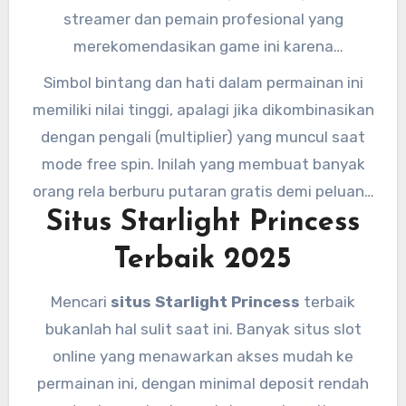
streamer dan pemain profesional yang
merekomendasikan game ini karena
volatilitasnya yang tinggi, sehingga cocok
Simbol bintang dan hati dalam permainan ini
untuk pemain yang menyukai tantangan dan
memiliki nilai tinggi, apalagi jika dikombinasikan
potensi hadiah besar.
dengan pengali (multiplier) yang muncul saat
mode free spin. Inilah yang membuat banyak
orang rela berburu putaran gratis demi peluang
Situs Starlight Princess
mendapatkan pengali besar hingga x1000.
Terbaik 2025
Mencari
situs Starlight Princess
terbaik
bukanlah hal sulit saat ini. Banyak situs slot
online yang menawarkan akses mudah ke
permainan ini, dengan minimal deposit rendah