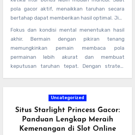
pola gacor aktif, menaikkan taruhan secara
bertahap dapat memberikan hasil optimal. Jika
deadspin terlalu sering terjadi, pindah ke
Fokus dan kondisi mental menentukan hasil
putaran baru atau game lain menjadi strategi
akhir. Bermain dengan pikiran tenang
bijak agar modal tetap aman dan permainan
memungkinkan pemain membaca pola
tetap menguntungkan.
permainan lebih akurat dan membuat
keputusan taruhan tepat. Dengan strategi
matang, pemanfaatan bonus maksimal, dan
platform
slot pusat games
resmi yang stabil,
peluang menang di situs Starlight Princess
Uncategorized
gacor menjadi lebih tinggi dan konsisten.
Situs Starlight Princess Gacor:
Panduan Lengkap Meraih
Kemenangan di Slot Online