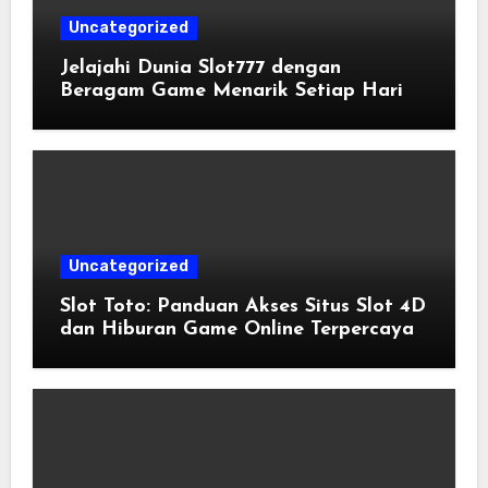
Uncategorized
Jelajahi Dunia Slot777 dengan
Beragam Game Menarik Setiap Hari
Uncategorized
Slot Toto: Panduan Akses Situs Slot 4D
dan Hiburan Game Online Terpercaya