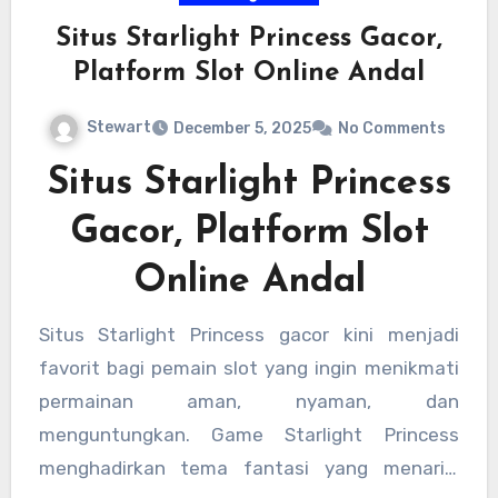
Situs Starlight Princess Gacor,
Platform Slot Online Andal
Stewart
December 5, 2025
No Comments
Situs Starlight Princess
Gacor, Platform Slot
Online Andal
Situs Starlight Princess gacor kini menjadi
favorit bagi pemain slot yang ingin menikmati
permainan aman, nyaman, dan
menguntungkan. Game Starlight Princess
menghadirkan tema fantasi yang menarik,