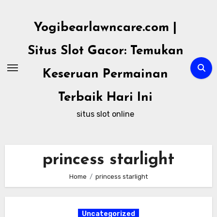
Skip
to
Yogibearlawncare.com |
content
Situs Slot Gacor: Temukan
Keseruan Permainan
Terbaik Hari Ini
situs slot online
princess starlight
Home
princess starlight
Uncategorized