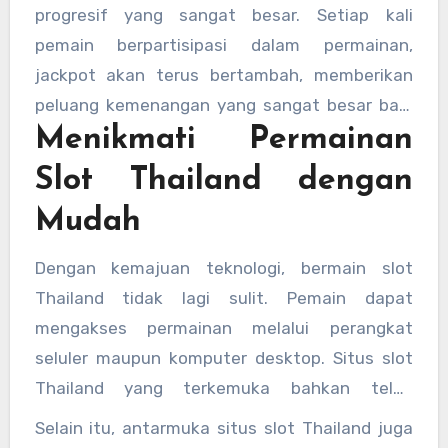
yang
lebih
kreatif
dan
inovatif.
Tema-
tema
ini
progresif
yang
sangat
besar.
Setiap
kali
bisa
berkisar
dari
petualangan
epik,
mitologi,
pemain
berpartisipasi
dalam
permainan,
hingga
film
terkenal
yang
diadaptasi
menjadi
jackpot
akan
terus
bertambah,
memberikan
permainan
slot.
peluang
kemenangan
yang
sangat
besar
bagi
Menikmati
Permainan
siapa
saja
yang
beruntung.
Slot
Thailand
dengan
Mudah
Dengan
kemajuan
teknologi,
bermain
slot
Thailand
tidak
lagi
sulit.
Pemain
dapat
mengakses
permainan
melalui
perangkat
seluler
maupun
komputer
desktop.
Situs
slot
Thailand
yang
terkemuka
bahkan
telah
mengembangkan
aplikasi
mobile
yang
Selain
itu,
antarmuka
situs
slot
Thailand
juga