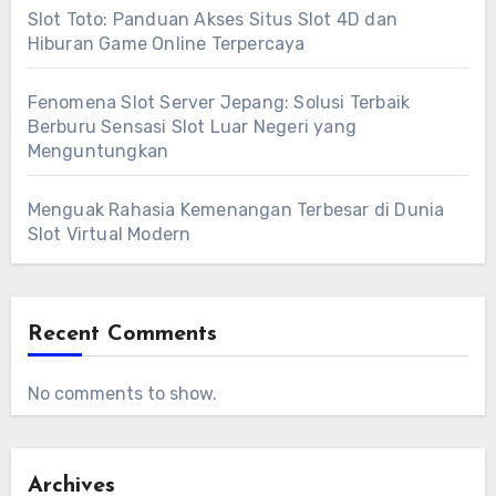
Slot Toto: Panduan Akses Situs Slot 4D dan
Hiburan Game Online Terpercaya
Fenomena Slot Server Jepang: Solusi Terbaik
Berburu Sensasi Slot Luar Negeri yang
Menguntungkan
Menguak Rahasia Kemenangan Terbesar di Dunia
Slot Virtual Modern
Recent Comments
No comments to show.
Archives