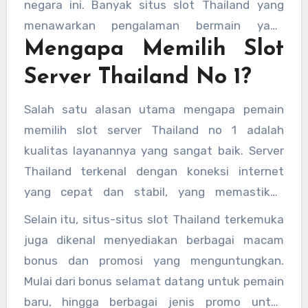
negara
ini.
Banyak
situs
slot
Thailand
yang
no
1,
karena
mereka
merasa
lebih
puas
dengan
menawarkan
pengalaman
bermain
yang
layanan
yang
diberikan.
Mengapa
Memilih
Slot
menarik,
dengan
fitur-
fitur
yang
memanjakan
para
pemain,
seperti
grafik
yang
menawan,
Server
Thailand
No
1?
animasi
halus,
serta
peluang
kemenangan
yang
besar.
Salah
satu
alasan
utama
mengapa
pemain
memilih
slot
server
Thailand
no
1
adalah
kualitas
layanannya
yang
sangat
baik.
Server
Thailand
terkenal
dengan
koneksi
internet
yang
cepat
dan
stabil,
yang
memastikan
pengalaman
bermain
tanpa
gangguan.
Di
Selain
itu,
situs-
situs
slot
Thailand
terkemuka
samping
itu,
slot
server
Thailand
no
1
biasanya
juga
dikenal
menyediakan
berbagai
macam
menyediakan
berbagai
pilihan
permainan
slot
bonus
dan
promosi
yang
menguntungkan.
yang
dapat
dimainkan
kapan
saja
dan
di
mana
Mulai
dari
bonus
selamat
datang
untuk
pemain
saja,
memberi
fleksibilitas
bagi
para
pemain
baru,
hingga
berbagai
jenis
promo
untuk