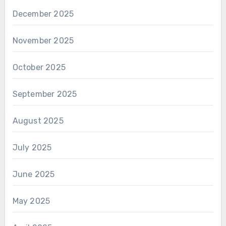
December 2025
November 2025
October 2025
September 2025
August 2025
July 2025
June 2025
May 2025