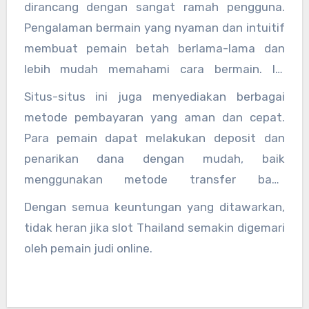
memudahkan
pemain
untuk
bermain
di
mana
dirancang
dengan
sangat
ramah
pengguna.
saja
dan
kapan
saja
tanpa
hambatan.
Hal
ini
Pengalaman
bermain
yang
nyaman
dan
intuitif
menjadikan
slot
Thailand
lebih
terjangkau
dan
membuat
pemain
betah
berlama-
lama
dan
bisa
dinikmati
oleh
siapa
saja
yang
memiliki
lebih
mudah
memahami
cara
bermain.
Ini
koneksi
internet.
adalah
salah
satu
alasan
mengapa
slot
server
Situs-
situs
ini
juga
menyediakan
berbagai
Thailand
no
1
menjadi
pilihan
utama
banyak
metode
pembayaran
yang
aman
dan
cepat.
pemain.
Para
pemain
dapat
melakukan
deposit
dan
penarikan
dana
dengan
mudah,
baik
menggunakan
metode
transfer
bank
tradisional
maupun
dompet
digital
modern.
Dengan
semua
keuntungan
yang
ditawarkan,
tidak
heran
jika
slot
Thailand
semakin
digemari
oleh
pemain
judi
online.