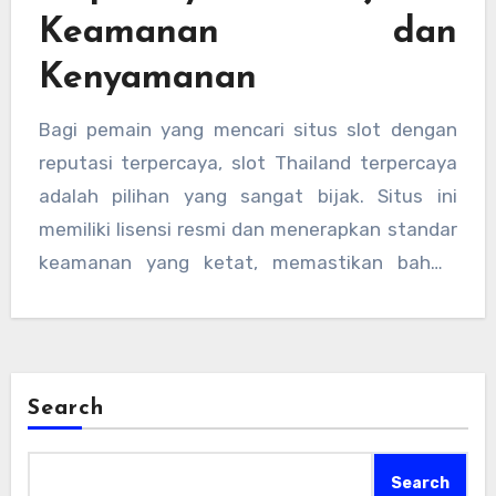
bermain yang lebih menguntungkan dan
Keamanan dan
menyenangkan. Dengan banyaknya pilihan
game yang tersedia, pemain dapat memilih
Kenyamanan
mesin yang sesuai dengan preferensi mereka
Bagi pemain yang mencari situs slot dengan
dan meningkatkan peluang untuk menang.
reputasi terpercaya, slot Thailand terpercaya
adalah pilihan yang sangat bijak. Situs ini
memiliki lisensi resmi dan menerapkan standar
keamanan yang ketat, memastikan bahwa
setiap transaksi dan data pemain tetap aman.
Pemain juga bisa mengandalkan layanan
pelanggan yang responsif dan siap membantu
setiap saat. Dengan memilih slot Thailand
Search
terpercaya, Anda tidak hanya mendapatkan
pengalaman bermain yang aman tetapi juga
Search
memiliki peluang untuk memenangkan hadiah