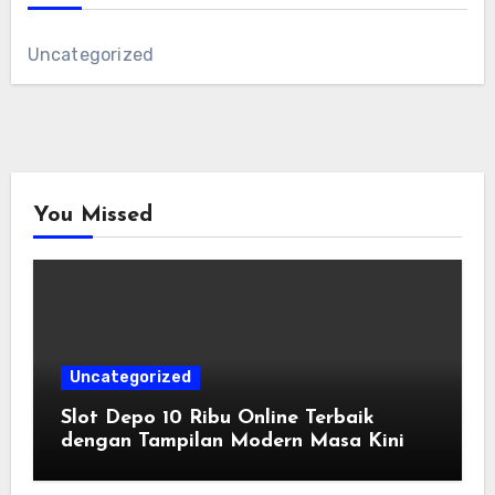
Uncategorized
You Missed
Uncategorized
Slot Depo 10 Ribu Online Terbaik
dengan Tampilan Modern Masa Kini