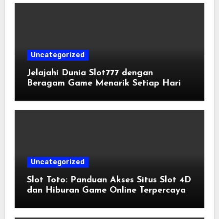
Uncategorized
Jelajahi Dunia Slot777 dengan
Beragam Game Menarik Setiap Hari
Uncategorized
Slot Toto: Panduan Akses Situs Slot 4D
dan Hiburan Game Online Terpercaya