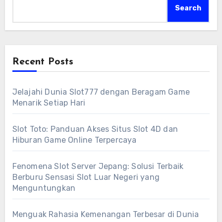
Search
Recent Posts
Jelajahi Dunia Slot777 dengan Beragam Game
Menarik Setiap Hari
Slot Toto: Panduan Akses Situs Slot 4D dan
Hiburan Game Online Terpercaya
Fenomena Slot Server Jepang: Solusi Terbaik
Berburu Sensasi Slot Luar Negeri yang
Menguntungkan
Menguak Rahasia Kemenangan Terbesar di Dunia