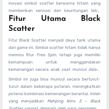
inovasi simbol scatter berwarna hitam yang
memberikan sensasi dan keuntungan lebih
Fitur Utama Black
besar dibandingkan versi sebelumnya. Jika
sebelumnya simbol scatter biasa hanya
Scatter
memicu putaran gratis, kini
Black Scatter
bisa
membuka peluang pengganda kemenangan
Fitur Black Scatter menjadi daya tarik utama
yang sangat tinggi.
dari game ini. Simbol scatter hitam tidak hanya
memicu fitur
Free Spin
, tetapi juga memiliki
kemampuan untuk menggandakan
kemenangan secara acak saat muncul dalam
kombinasi tertentu. Bahkan, beberapa laporan
Simbol ini juga bisa muncul secara berturut-
dari pemain menyebutkan bahwa jika berhasil
turut dalam beberapa putaran, meningkatkan
mendapatkan 3 atau lebih simbol Black Scatter
potensi kombinasi kemenangan berantai. Inilah
dalam satu putaran, peluang mendapatkan
yang menjadikan
Mahjong Wins 3 – Black
pengganda hingga 10x lipat bisa terjadi.
Scatter
sangat diminati oleh para penggemar