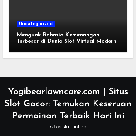
Uncategorized
Menguak Rahasia Kemenangan
Terbesar di Dunia Slot Virtual Modern
Yogibearlawncare.com | Situs
Slot Gacor: Temukan Keseruan
Permainan Terbaik Hari Ini
situs slot online