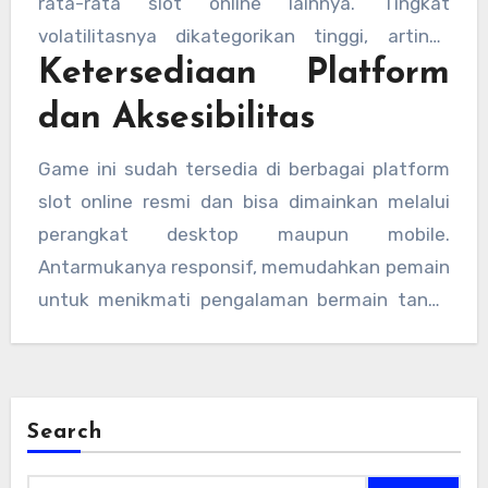
rata-rata slot online lainnya. Tingkat
volatilitasnya dikategorikan tinggi, artinya
Ketersediaan Platform
game ini cocok bagi pemain yang berani
mengambil risiko demi peluang menang besar.
dan Aksesibilitas
Kombinasi RTP tinggi dan fitur scatter eksklusif
membuat game ini layak dicoba oleh para
Game ini sudah tersedia di berbagai platform
pencinta slot sejati.
slot online resmi dan bisa dimainkan melalui
perangkat desktop maupun mobile.
Antarmukanya responsif, memudahkan pemain
untuk menikmati pengalaman bermain tanpa
hambatan teknis. Tidak diperlukan aplikasi
tambahan karena game bisa diakses langsung
melalui browser.
Search