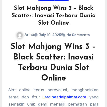
Slot Mahjong Wins 3 – Black
Scatter: Inovasi Terbaru Dunia
Slot Online
Arina
July 10, 2025
No Comments
Slot Mahjong Wins 3 –
Black Scatter: Inovasi
Terbaru Dunia Slot
Online
Slot online terus berevolusi, menghadirkan
tema dan fitur
jardinesdelpalmar.com
yang
semakin unik demi menarik perhatian para