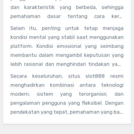
dan karakteristik yang berbeda, sehingga
pemahaman dasar tentang cara kerja
permainan dapat membantu pengguna
Selain itu, penting untuk tetap menjaga
beradaptasi dengan lebih baik.
kondisi mental yang stabil saat menggunakan
platform. Kondisi emosional yang seimbang
membantu dalam mengambil keputusan yang
lebih rasional dan menghindari tindakan yang
bersifat impulsif. Hal ini berkontribusi pada
Secara keseluruhan, situs slot888 resmi
pengalaman yang lebih konsisten dan
menghadirkan kombinasi antara teknologi
terkontrol.
modern, sistem yang terorganisir, dan
pengalaman pengguna yang fleksibel. Dengan
pendekatan yang tepat, pemahaman yang baik
terhadap sistem, serta kontrol diri yang
terjaga, penggunaan platform ini dapat