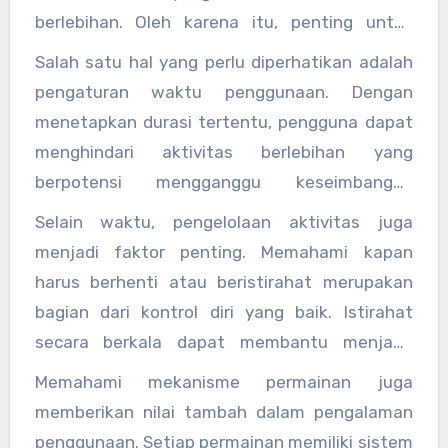
berlebihan. Oleh karena itu, penting untuk
memiliki pendekatan yang seimbang agar
Salah satu hal yang perlu diperhatikan adalah
pengalaman tetap positif dan terkontrol.
pengaturan waktu penggunaan. Dengan
menetapkan durasi tertentu, pengguna dapat
menghindari aktivitas berlebihan yang
berpotensi mengganggu keseimbangan
aktivitas harian. Pendekatan ini membantu
Selain waktu, pengelolaan aktivitas juga
menjaga agar penggunaan platform tetap
menjadi faktor penting. Memahami kapan
berada dalam batas yang wajar.
harus berhenti atau beristirahat merupakan
bagian dari kontrol diri yang baik. Istirahat
secara berkala dapat membantu menjaga
fokus dan mengurangi risiko pengambilan
Memahami mekanisme permainan juga
keputusan yang kurang optimal.
memberikan nilai tambah dalam pengalaman
penggunaan. Setiap permainan memiliki sistem