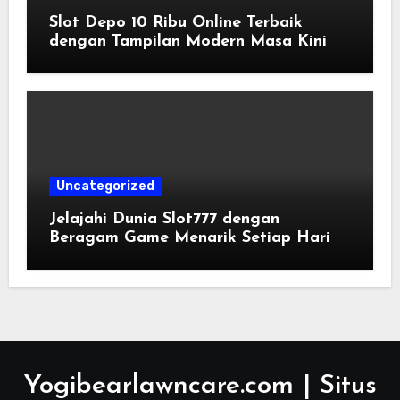
Slot Depo 10 Ribu Online Terbaik
dengan Tampilan Modern Masa Kini
Uncategorized
Jelajahi Dunia Slot777 dengan
Beragam Game Menarik Setiap Hari
Yogibearlawncare.com | Situs