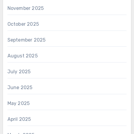
November 2025
October 2025
September 2025
August 2025
July 2025
June 2025
May 2025
April 2025