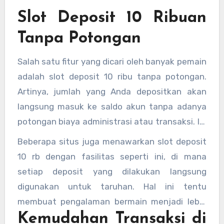
bahkan putaran gratis yang dapat
Slot Deposit 10 Ribuan
dimanfaatkan untuk memperbesar peluang
Tanpa Potongan
menang.
Salah satu fitur yang dicari oleh banyak pemain
adalah slot deposit 10 ribu tanpa potongan.
Artinya, jumlah yang Anda depositkan akan
langsung masuk ke saldo akun tanpa adanya
potongan biaya administrasi atau transaksi. Ini
sangat menguntungkan karena Anda bisa
Beberapa situs juga menawarkan slot deposit
mendapatkan lebih banyak kesempatan
10 rb dengan fasilitas seperti ini, di mana
bermain tanpa kehilangan sebagian dari dana
setiap deposit yang dilakukan langsung
yang Anda setorkan.
digunakan untuk taruhan. Hal ini tentu
membuat pengalaman bermain menjadi lebih
Kemudahan Transaksi di
menyenangkan karena Anda tidak perlu