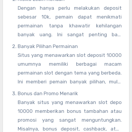
Dengan hanya perlu melakukan deposit
sebesar 10k, pemain dapat menikmati
permainan tanpa khawatir kehilangan
banyak uang. Ini sangat penting bagi
pemula yang masih belajar dan memahami
Banyak Pilihan Permainan
bagaimana permainan slot bekerja.
Situs yang menawarkan slot deposit 10000
umumnya memiliki berbagai macam
permainan slot dengan tema yang berbeda.
Ini memberi pemain banyak pilihan, mulai
dari permainan dengan RTP tinggi hingga
Bonus dan Promo Menarik
yang lebih sederhana dengan volatilitas
Banyak situs yang menawarkan slot depo
rendah.
10000 memberikan bonus tambahan atau
promosi yang sangat menguntungkan.
Misalnya, bonus deposit, cashback, atau