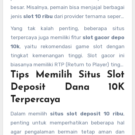
yang jauh lebih besar.
besar. Misalnya, pemain bisa menjajal berbagai
jenis
slot 10 ribu
dari provider ternama seperti
Pragmatic Play, PG Soft, atau Habanero.
Yang tak kalah penting, beberapa situs
Dengan modal kecil, Anda bisa mengevaluasi
terpercaya juga memiliki fitur
slot gacor depo
mana game yang paling cocok dan mana yang
10k
, yaitu rekomendasi game slot dengan
memiliki peluang kemenangan tertinggi.
tingkat kemenangan tinggi. Slot gacor ini
biasanya memiliki RTP (Return to Player) tinggi
Tips Memilih Situs Slot
dan pola kemenangan yang stabil. Jadi,
meskipun bermain dengan modal kecil, peluang
Deposit Dana 10K
untuk meraih jackpot tetap terbuka lebar.
Terpercaya
Dalam memilih
situs slot deposit 10 ribu
,
penting untuk memperhatikan beberapa hal
agar pengalaman bermain tetap aman dan