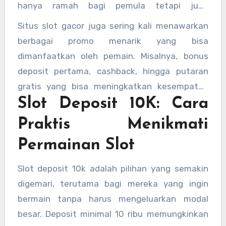
hanya ramah bagi pemula tetapi juga
memberikan peluang untuk bermain dengan
Situs slot gacor juga sering kali menawarkan
modal kecil. Anda tidak perlu khawatir
berbagai promo menarik yang bisa
kehilangan banyak uang saat mencoba
dimanfaatkan oleh pemain. Misalnya, bonus
peruntungan di dunia slot, karena deposit yang
deposit pertama, cashback, hingga putaran
dibutuhkan cukup terjangkau.
gratis yang bisa meningkatkan kesempatan
Slot Deposit 10K: Cara
Anda untuk memenangkan lebih banyak uang
tanpa harus menambah deposit.
Praktis Menikmati
Permainan Slot
Slot deposit 10k adalah pilihan yang semakin
digemari, terutama bagi mereka yang ingin
bermain tanpa harus mengeluarkan modal
besar. Deposit minimal 10 ribu memungkinkan