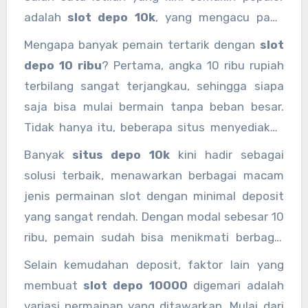
adalah
slot depo 10k
, yang mengacu pada
slot dengan minimal deposit hanya 10 ribu
Mengapa banyak pemain tertarik dengan
slot
rupiah. Konsep ini sangat menarik bagi pemain
depo 10 ribu
? Pertama, angka 10 ribu rupiah
yang ingin mencoba peruntungan tanpa harus
terbilang sangat terjangkau, sehingga siapa
mengeluarkan modal besar.
Slot depo 10k
saja bisa mulai bermain tanpa beban besar.
gacor
bahkan semakin diminati karena
Tidak hanya itu, beberapa situs menyediakan
memberikan peluang menang yang cukup
fitur
slot deposit 10 ribu tanpa potongan
,
Banyak
situs depo 10k
kini hadir sebagai
tinggi dengan modal kecil.
yang artinya seluruh dana deposit bisa
solusi terbaik, menawarkan berbagai macam
langsung digunakan untuk bermain tanpa
jenis permainan slot dengan minimal deposit
dipotong biaya administrasi. Hal ini tentunya
yang sangat rendah. Dengan modal sebesar 10
menjadi nilai tambah yang membuat para
ribu, pemain sudah bisa menikmati berbagai
pemain lebih nyaman.
mesin slot yang seru dan mengasyikkan. Situs-
Selain kemudahan deposit, faktor lain yang
situs ini biasanya juga dilengkapi dengan
membuat
slot depo 10000
digemari adalah
tampilan user-friendly serta sistem keamanan
variasi permainan yang ditawarkan. Mulai dari