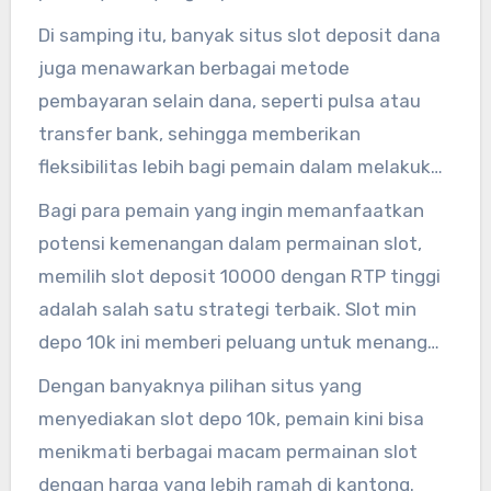
harus melakukan deposit besar.
layanan pelanggan yang responsif. Pemain
Di samping itu, banyak situs slot deposit dana
juga disarankan untuk membaca ulasan dan
juga menawarkan berbagai metode
rekomendasi dari pemain lain agar dapat
pembayaran selain dana, seperti pulsa atau
menemukan situs slot deposit 10 ribu yang
transfer bank, sehingga memberikan
benar-benar memberikan pengalaman bermain
fleksibilitas lebih bagi pemain dalam melakukan
terbaik.
transaksi deposit. Slot 10 ribu menjadi pilihan
Bagi para pemain yang ingin memanfaatkan
yang lebih praktis bagi banyak orang, terutama
potensi kemenangan dalam permainan slot,
yang tidak ingin terikat dengan jumlah deposit
memilih slot deposit 10000 dengan RTP tinggi
yang terlalu besar.
adalah salah satu strategi terbaik. Slot min
depo 10k ini memberi peluang untuk menang
dengan modal yang terjangkau, namun tetap
Dengan banyaknya pilihan situs yang
dengan tingkat kemenangan yang tinggi. Oleh
menyediakan slot depo 10k, pemain kini bisa
karena itu, dengan memanfaatkan situs slot
menikmati berbagai macam permainan slot
gacor depo 10k, pemain bisa merasakan
dengan harga yang lebih ramah di kantong.