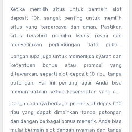
Ketika memilih situs untuk bermain slot
deposit 10k, sangat penting untuk memilih
situs yang terpercaya dan aman. Pastikan
situs tersebut memiliki lisensi resmi dan
menyediakan perlindungan data pribadi
pemain. Selain itu, pilih situs yang menawarkan
Jangan lupa juga untuk memeriksa syarat dan
layanan pelanggan yang responsif dan
ketentuan bonus atau promosi yang
berbagai pilihan permainan yang menarik.
ditawarkan, seperti slot deposit 10 ribu tanpa
potongan. Hal ini penting agar Anda bisa
memanfaatkan setiap kesempatan yang ada
dengan maksimal.
Dengan adanya berbagai pilihan slot deposit 10
ribu yang dapat dimainkan tanpa potongan
dan dengan berbagai bonus menarik, Anda bisa
mulai bermain slot dengan nyaman dan tanpa