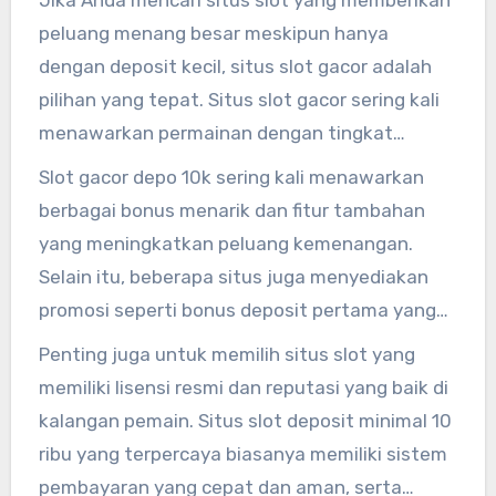
Jika Anda mencari situs slot yang memberikan
peluang menang besar meskipun hanya
dengan deposit kecil, situs slot gacor adalah
pilihan yang tepat. Situs slot gacor sering kali
menawarkan permainan dengan tingkat
kemenangan yang lebih tinggi, baik itu untuk
Slot gacor depo 10k sering kali menawarkan
slot dana 10k atau slot deposit 10 rb. Dengan
berbagai bonus menarik dan fitur tambahan
memilih situs yang tepat, pemain dapat
yang meningkatkan peluang kemenangan.
memastikan bahwa uang yang mereka
Selain itu, beberapa situs juga menyediakan
keluarkan untuk deposit 10000 atau slot
promosi seperti bonus deposit pertama yang
deposit 10k digunakan dengan bijak untuk
dapat digunakan untuk meningkatkan saldo
Penting juga untuk memilih situs slot yang
memperoleh pengalaman bermain yang
akun pemain. Hal ini tentunya memberikan
memiliki lisensi resmi dan reputasi yang baik di
menyenangkan.
keuntungan tambahan bagi pemain yang
kalangan pemain. Situs slot deposit minimal 10
melakukan slot depo 10k, sehingga mereka
ribu yang terpercaya biasanya memiliki sistem
bisa bermain lebih lama dan lebih sering tanpa
pembayaran yang cepat dan aman, serta