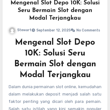
Mengenal Slot Depo 10K: Solusi
Seru Bermain Slot dengan
Modal Terjangkau
Stewart
September 12, 2025
No Comments
Mengenal Slot Depo
10K: Solusi Seru
Bermain Slot dengan
Modal Terjangkau
Dalam dunia permainan slot online, kemudahan
dalam melakukan deposit menjadi salah satu
faktor penting yang dicari oleh para pemain.
Salah satu istilah yang kini semakin populer