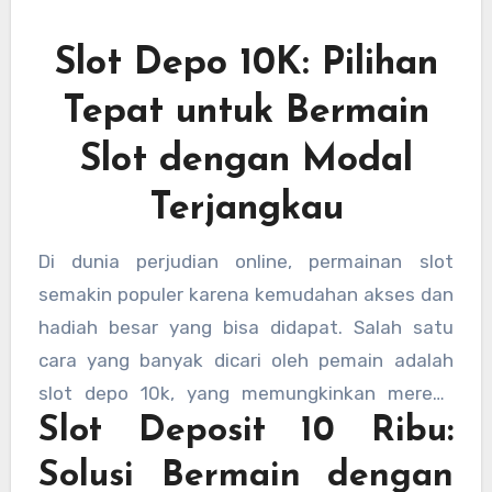
Slot Depo 10K: Pilihan
Tepat untuk Bermain
Slot dengan Modal
Terjangkau
Di dunia perjudian online, permainan slot
semakin populer karena kemudahan akses dan
hadiah besar yang bisa didapat. Salah satu
cara yang banyak dicari oleh pemain adalah
slot depo 10k, yang memungkinkan mereka
Slot Deposit 10 Ribu:
untuk mulai bermain dengan deposit yang
relatif rendah. Dengan deposit mulai dari
Solusi Bermain dengan
pusatgame
slot deposit 10000, Anda sudah