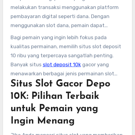
slot atau bagi mereka yang tidak ingin
melakukan transaksi menggunakan platform
menginvestasikan terlalu banyak uang di awal.
pembayaran digital seperti dana. Dengan
Bahkan, beberapa situs slot gacor juga
menggunakan slot dana, pemain dapat
menawarkan slot deposit minimal 10 ribu, yang
melakukan deposit dengan cepat dan aman,
Bagi pemain yang ingin lebih fokus pada
berarti pemain dapat menikmati permainan
tanpa perlu repot dengan metode pembayaran
kualitas permainan, memilih situs slot deposit
dengan jumlah deposit yang sangat
tradisional. Slot deposit dana ini semakin
10 ribu yang terpercaya sangatlah penting.
terjangkau.
populer karena kemudahan yang ditawarkan,
Banyak situs
slot deposit 10k
gacor yang
memungkinkan pemain untuk fokus pada
menawarkan berbagai jenis permainan slot
permainan tanpa gangguan.
Situs Slot Gacor Depo
dengan peluang menang besar meskipun
dengan deposit yang kecil. Situs slot gacor
10K: Pilihan Terbaik
depo 10k ini sering kali menyediakan mesin slot
untuk Pemain yang
dengan RTP (Return to Player) yang tinggi,
memberikan peluang lebih besar bagi pemain
Ingin Menang
untuk meraih kemenangan.