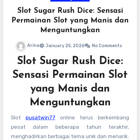
Slot Sugar Rush Dice: Sensasi
Permainan Slot yang Manis dan
Menguntungkan
Arina
January 25, 2026
No Comments
Slot Sugar Rush Dice:
Sensasi Permainan Slot
yang Manis dan
Menguntungkan
Slot
pusatwin77
online terus berkembang
pesat dalam beberapa tahun terakhir,
menghadirkan berbagai tema unik dan menarik.