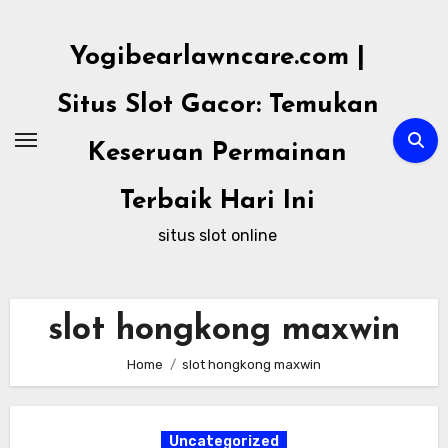
Skip
to
Yogibearlawncare.com |
content
Situs Slot Gacor: Temukan
Keseruan Permainan
Terbaik Hari Ini
situs slot online
slot hongkong maxwin
Home
slot hongkong maxwin
Uncategorized