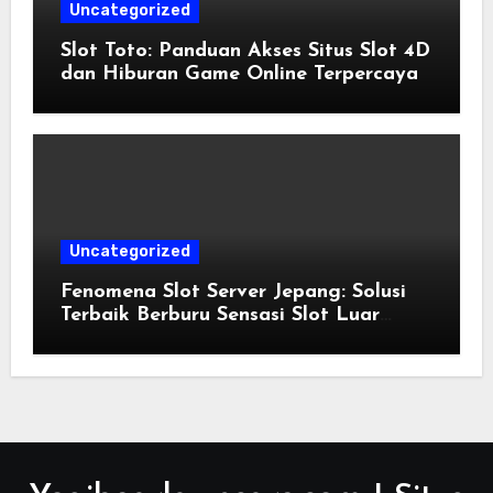
Uncategorized
Slot Toto: Panduan Akses Situs Slot 4D
dan Hiburan Game Online Terpercaya
Uncategorized
Fenomena Slot Server Jepang: Solusi
Terbaik Berburu Sensasi Slot Luar
Negeri yang Menguntungkan