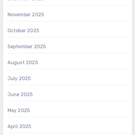
November 2025
October 2025
September 2025
August 2025
July 2025
June 2025
May 2025
April 2025