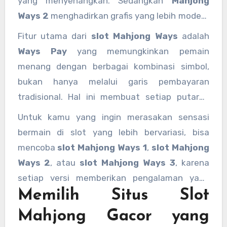
yang menyenangkan. Sedangkan
Mahjong
Ways 2
menghadirkan grafis yang lebih modern
dengan banyak fitur tambahan seperti wilds,
Fitur utama dari
slot Mahjong Ways
adalah
free spins, dan bonus yang memberikan
Ways Pay
yang memungkinkan pemain
kesempatan untuk memenangkan hadiah
menang dengan berbagai kombinasi simbol,
besar. Terakhir,
Mahjong Ways 3
menawarkan
bukan hanya melalui garis pembayaran
inovasi lebih lanjut dengan pengaturan lebih
tradisional. Hal ini membuat setiap putaran
fleksibel dan banyak fitur baru yang semakin
semakin menegangkan karena peluang untuk
Untuk kamu yang ingin merasakan sensasi
menambah keseruan dalam bermain.
menang semakin besar.
bermain di slot yang lebih bervariasi, bisa
mencoba
slot Mahjong Ways 1
,
slot Mahjong
Ways 2
, atau
slot Mahjong Ways 3
, karena
setiap versi memberikan pengalaman yang
Memilih Situs Slot
berbeda. Tak hanya itu, di setiap
situs slot
Mahjong
seringkali menyediakan bonus dan
Mahjong Gacor yang
promo menarik yang bisa meningkatkan