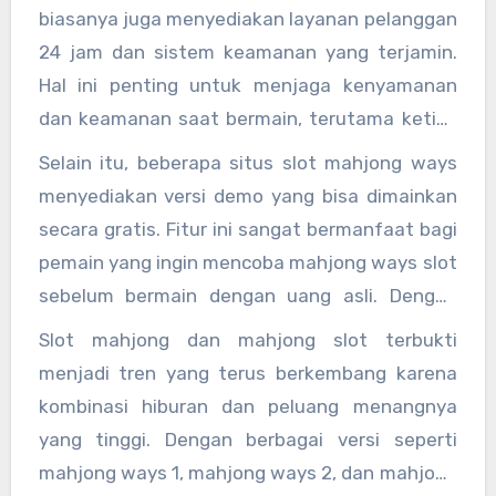
lebih matang. Mahjong ways 3, dengan fitur
biasanya juga menyediakan layanan pelanggan
lengkap dan animasi realistis, cocok untuk
24 jam dan sistem keamanan yang terjamin.
pemain yang ingin bermain secara profesional
Hal ini penting untuk menjaga kenyamanan
dan mengejar jackpot besar.
dan keamanan saat bermain, terutama ketika
melakukan transaksi deposit atau penarikan
Selain itu, beberapa situs slot mahjong ways
kemenangan. Dengan memilih situs
menyediakan versi demo yang bisa dimainkan
h
ttps://losamigoscheckcashing.com/
yang
secara gratis. Fitur ini sangat bermanfaat bagi
tepat, pemain dapat menikmati slot mahjong
pemain yang ingin mencoba mahjong ways slot
ways dengan tenang, tanpa khawatir soal
sebelum bermain dengan uang asli. Dengan
keamanan data maupun saldo mereka.
mencoba versi demo, pemain bisa memahami
Slot mahjong dan mahjong slot terbukti
mekanisme permainan, mengenal simbol-
menjadi tren yang terus berkembang karena
simbol penting, dan menguji strategi tanpa
kombinasi hiburan dan peluang menangnya
risiko kehilangan modal.
yang tinggi. Dengan berbagai versi seperti
mahjong ways 1, mahjong ways 2, dan mahjong