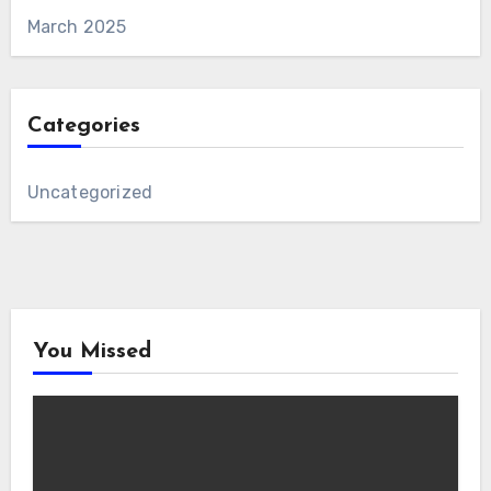
March 2025
Categories
Uncategorized
You Missed