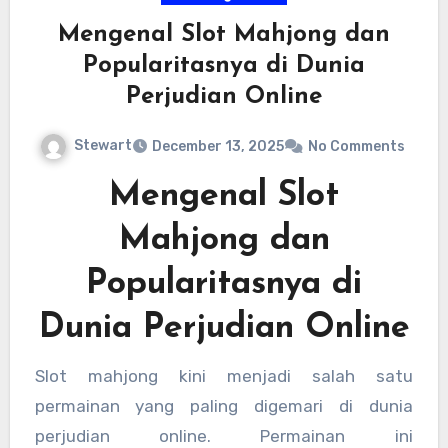
Mengenal Slot Mahjong dan
Popularitasnya di Dunia
Perjudian Online
Stewart
December 13, 2025
No Comments
Mengenal Slot
Mahjong dan
Popularitasnya di
Dunia Perjudian Online
Slot mahjong kini menjadi salah satu
permainan yang paling digemari di dunia
perjudian online. Permainan ini