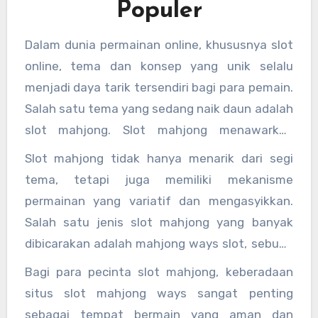
Populer
Dalam dunia permainan online, khususnya slot
online, tema dan konsep yang unik selalu
menjadi daya tarik tersendiri bagi para pemain.
Salah satu tema yang sedang naik daun adalah
slot mahjong. Slot mahjong menawarkan
pengalaman berbeda dibanding slot
Slot mahjong tidak hanya menarik dari segi
konvensional karena menggabungkan elemen
tema, tetapi juga memiliki mekanisme
tradisional mahjong dengan mekanisme
permainan yang variatif dan mengasyikkan.
permainan slot yang modern. Bagi Anda yang
Salah satu jenis slot mahjong yang banyak
penasaran dengan slot mahjong, artikel ini
dibicarakan adalah mahjong ways slot, sebuah
akan membahas berbagai aspek menarik dari
varian yang mengusung sistem pembayaran
Bagi para pecinta slot mahjong, keberadaan
slot mahjong, terutama varian populer seperti
berbeda dari slot biasa. Dalam mahjong ways,
situs slot mahjong ways sangat penting
mahjong ways dan berbagai versi slot mahjong
pemain bisa mendapatkan kemenangan
sebagai tempat bermain yang aman dan