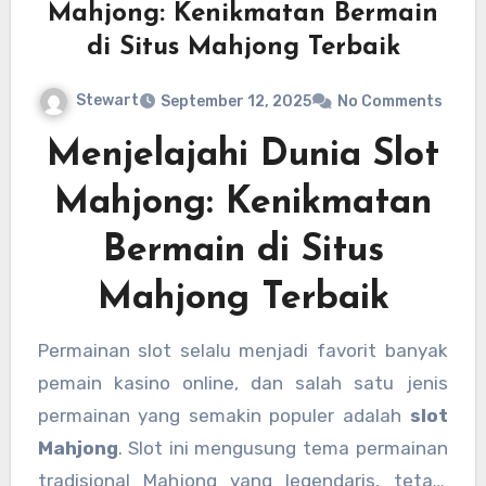
Mahjong: Kenikmatan Bermain
di link
situs slot
mahjong terpercaya agar
di Situs Mahjong Terbaik
pengalaman bermain Anda aman, seru, dan
tentunya menguntungkan.
Stewart
September 12, 2025
No Comments
Menjelajahi Dunia Slot
Mahjong: Kenikmatan
Bermain di Situs
Mahjong Terbaik
Permainan slot selalu menjadi favorit banyak
pemain kasino online, dan salah satu jenis
permainan yang semakin populer adalah
slot
Mahjong
. Slot ini mengusung tema permainan
tradisional Mahjong yang legendaris, tetapi