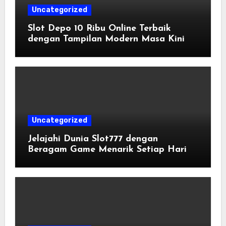
Uncategorized
Slot Depo 10 Ribu Online Terbaik
dengan Tampilan Modern Masa Kini
Uncategorized
Jelajahi Dunia Slot777 dengan
Beragam Game Menarik Setiap Hari