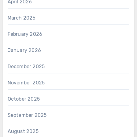
April 2026
March 2026
February 2026
January 2026
December 2025
November 2025
October 2025
September 2025
August 2025