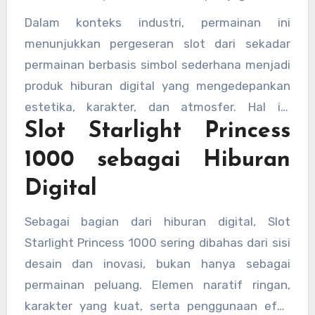
identitas visual yang kuat dan mudah dikenali.
Dalam konteks industri, permainan ini
Karakter utama yang ikonik membuat
menunjukkan pergeseran slot dari sekadar
permainan ini sering dijadikan representasi dari
permainan berbasis simbol sederhana menjadi
slot bertema fantasi modern.
produk hiburan digital yang mengedepankan
estetika, karakter, dan atmosfer. Hal ini
Slot Starlight Princess
mencerminkan bagaimana slot digital kini lebih
dekat dengan dunia game secara umum, baik
1000 sebagai Hiburan
dari segi tampilan maupun pengalaman
Digital
pengguna.
Sebagai bagian dari hiburan digital, Slot
Starlight Princess 1000 sering dibahas dari sisi
desain dan inovasi, bukan hanya sebagai
permainan peluang. Elemen naratif ringan,
karakter yang kuat, serta penggunaan efek