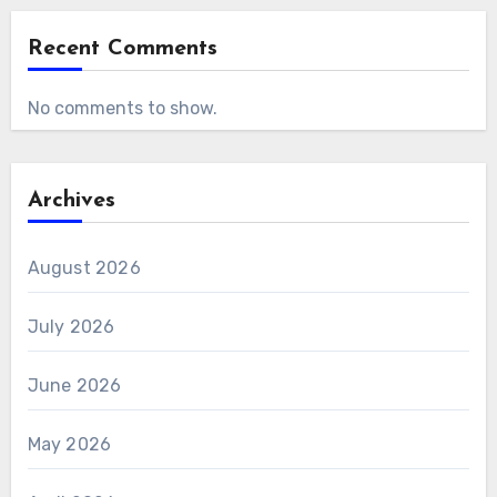
Recent Comments
No comments to show.
Archives
August 2026
July 2026
June 2026
May 2026