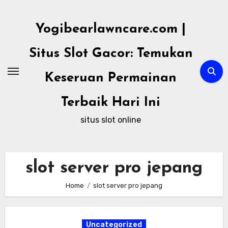
Skip
to
Yogibearlawncare.com |
content
Situs Slot Gacor: Temukan
Keseruan Permainan
Terbaik Hari Ini
situs slot online
slot server pro jepang
Home
slot server pro jepang
Uncategorized