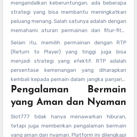
mengandalkan keberuntungan, ada beberapa
strategi yang bisa membantu meningkatkan
peluang menang. Salah satunya adalah dengan
memahami aturan permainan dan fitur-fitur
yang ada di dalam slot tersebut. Pemain juga
Selain itu, memilih permainan dengan RTP
disarankan untuk mengelola saldo permainan
(Return to Player) yang tinggi juga bisa
dengan bijak, agar bisa menikmati permainan
menjadi strategi yang efektif. RTP adalah
lebih lama tanpa risiko kehabisan dana dengan
persentase kemenangan yang diharapkan
cepat.
kembali kepada pemain dalam jangka panjang.
Pengalaman Bermain
Slot dengan RTP tinggi cenderung memberikan
peluang kemenangan yang lebih baik.
yang Aman dan Nyaman
Slot777 tidak hanya menawarkan hiburan,
tetapi juga memberikan pengalaman bermain
yang aman dan nyaman. Platform ini dilengkapi