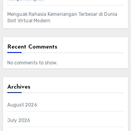
Menguak Rahasia Kemenangan Terbesar di Dunia
Slot Virtual Modern
Recent Comments
No comments to show.
Archives
August 2026
July 2026