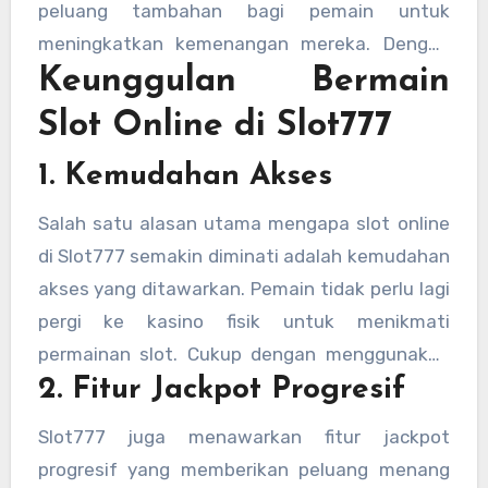
imersif.
peluang tambahan bagi pemain untuk
meningkatkan kemenangan mereka. Dengan
Keunggulan Bermain
pilihan permainan yang begitu banyak, pemain
dapat menyesuaikan permainan dengan
Slot Online di Slot777
preferensi dan strategi masing-masing.
1. Kemudahan Akses
Salah satu alasan utama mengapa slot online
di Slot777 semakin diminati adalah kemudahan
akses yang ditawarkan. Pemain tidak perlu lagi
pergi ke kasino fisik untuk menikmati
permainan slot. Cukup dengan menggunakan
2. Fitur Jackpot Progresif
perangkat seperti ponsel, tablet, atau
komputer, pemain bisa menikmati berbagai
Slot777 juga menawarkan fitur jackpot
jenis slot kapan saja dan di mana saja.
progresif yang memberikan peluang menang