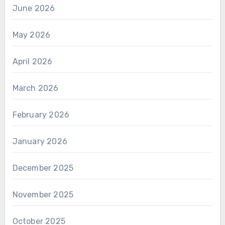
June 2026
May 2026
April 2026
March 2026
February 2026
January 2026
December 2025
November 2025
October 2025