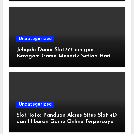
Uncategorized
Jelajahi Dunia Slot777 dengan
Beragam Game Menarik Setiap Hari
Uncategorized
Slot Toto: Panduan Akses Situs Slot 4D
dan Hiburan Game Online Terpercaya