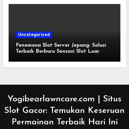
Uncategorized
Fenomena Slot Server Jepang: Solusi
Terbaik Berburu Sensasi Slot Luar
Negeri yang Menguntungkan
Yogibearlawncare.com | Situs
Slot Gacor: Temukan Keseruan
Permainan Terbaik Hari Ini