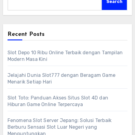
Search
Recent Posts
Slot Depo 10 Ribu Online Terbaik dengan Tampilan
Modern Masa Kini
Jelajahi Dunia Slot777 dengan Beragam Game
Menarik Setiap Hari
Slot Toto: Panduan Akses Situs Slot 4D dan
Hiburan Game Online Terpercaya
Fenomena Slot Server Jepang: Solusi Terbaik
Berburu Sensasi Slot Luar Negeri yang
Menguntungkan