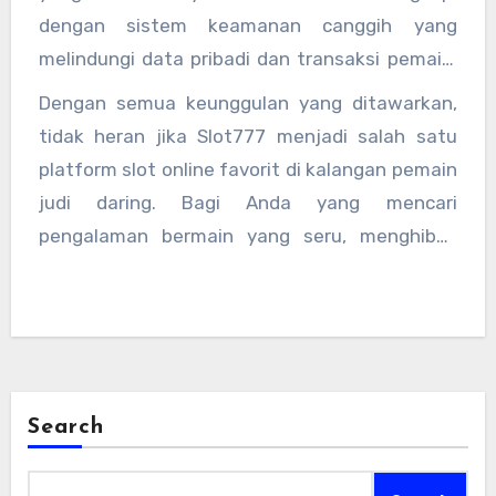
dengan sistem keamanan canggih yang
melindungi data pribadi dan transaksi pemain.
Selain itu, layanan pelanggan yang responsif
Dengan semua keunggulan yang ditawarkan,
siap membantu pemain jika mengalami
tidak heran jika Slot777 menjadi salah satu
kendala atau membutuhkan informasi
platform slot online favorit di kalangan pemain
tambahan seputar permainan.
judi daring. Bagi Anda yang mencari
pengalaman bermain yang seru, menghibur,
dan penuh peluang menang, Slot777 bisa
menjadi pilihan yang tepat.
Search