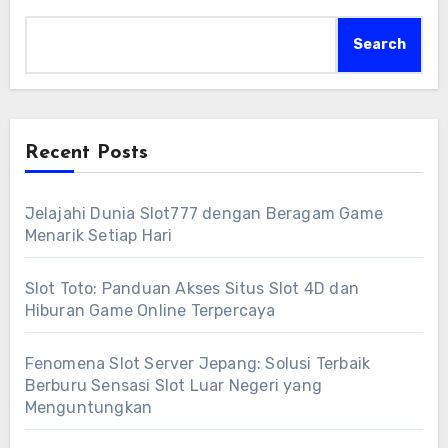
berbagai
situs slot Olympus
terpercaya.
Search
Recent Posts
Jelajahi Dunia Slot777 dengan Beragam Game
Menarik Setiap Hari
Slot Toto: Panduan Akses Situs Slot 4D dan
Hiburan Game Online Terpercaya
Fenomena Slot Server Jepang: Solusi Terbaik
Berburu Sensasi Slot Luar Negeri yang
Menguntungkan