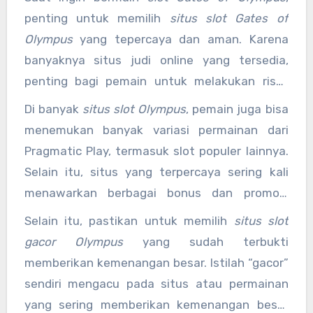
kemenangan besar sangat tinggi dengan
penting untuk memilih
situs slot Gates of
memanfaatkan fitur-fitur ini.
Olympus
yang tepercaya dan aman. Karena
banyaknya situs judi online yang tersedia,
penting bagi pemain untuk melakukan riset
terlebih dahulu sebelum mendaftar dan
Di banyak
situs slot Olympus
, pemain juga bisa
melakukan deposit. Situs yang baik akan
menemukan banyak variasi permainan dari
menawarkan berbagai metode pembayaran
Pragmatic Play, termasuk slot populer lainnya.
yang aman, layanan pelanggan yang responsif,
Selain itu, situs yang terpercaya sering kali
serta ulasan positif dari para pemain lain.
menawarkan berbagai bonus dan promosi
menarik yang bisa dimanfaatkan untuk
Selain itu, pastikan untuk memilih
situs slot
meningkatkan peluang kemenangan. Sebagai
gacor Olympus
yang sudah terbukti
contoh, beberapa situs menawarkan bonus
memberikan kemenangan besar. Istilah “gacor”
selamat datang untuk pemain baru atau bonus
sendiri mengacu pada situs atau permainan
putaran gratis untuk permainan tertentu,
yang sering memberikan kemenangan besar