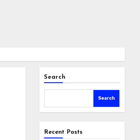
Search
Search
Recent Posts