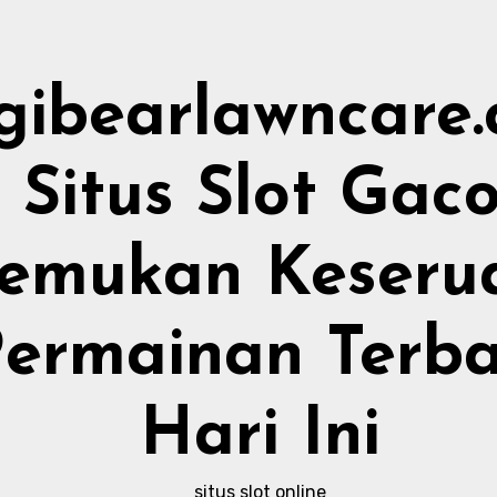
gibearlawncare
| Situs Slot Gaco
emukan Keseru
ermainan Terba
Hari Ini
situs slot online