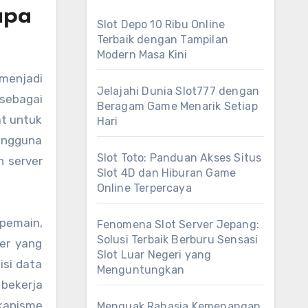
apa
Slot Depo 10 Ribu Online
Terbaik dengan Tampilan
Modern Masa Kini
Jelajahi Dunia Slot777 dengan
 sebagai
Beragam Game Menarik Setiap
at untuk
Hari
pengguna
Slot Toto: Panduan Akses Situs
n server
Slot 4D dan Hiburan Game
Online Terpercaya
 pemain,
Fenomena Slot Server Jepang:
Solusi Terbaik Berburu Sensasi
er yang
Slot Luar Negeri yang
si data
Menguntungkan
 bekerja
kanisme
Menguak Rahasia Kemenangan