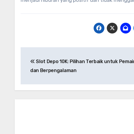
menjadi hiburan yang positif dan tidak menggan
Post
Slot Depo 10K: Pilihan Terbaik untuk Pemai
navigation
dan Berpengalaman