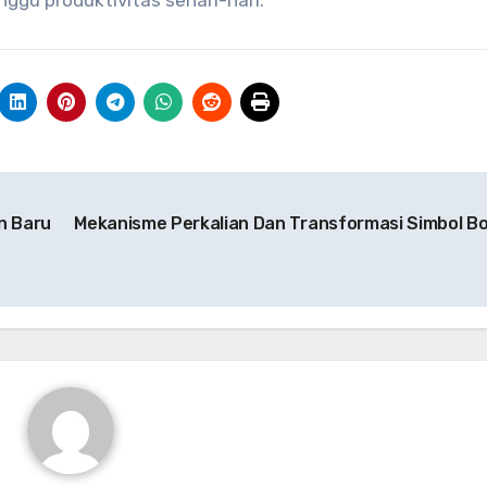
ggu produktivitas sehari-hari.
n Baru
Mekanisme Perkalian Dan Transformasi Simbol B