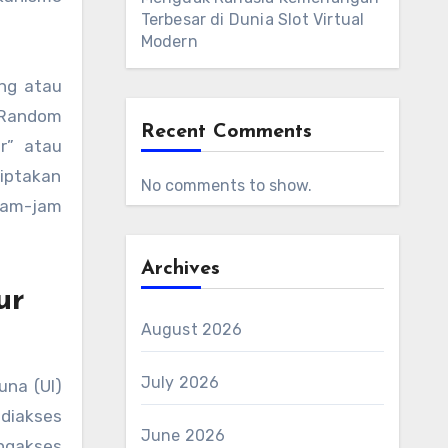
Terbesar di Dunia Slot Virtual
Modern
ang atau
 Random
Recent Comments
r” atau
iptakan
No comments to show.
jam-jam
Archives
ur
August 2026
July 2026
una (UI)
 diakses
June 2026
engakses