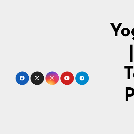
Skip
to
content
Yo
T
P