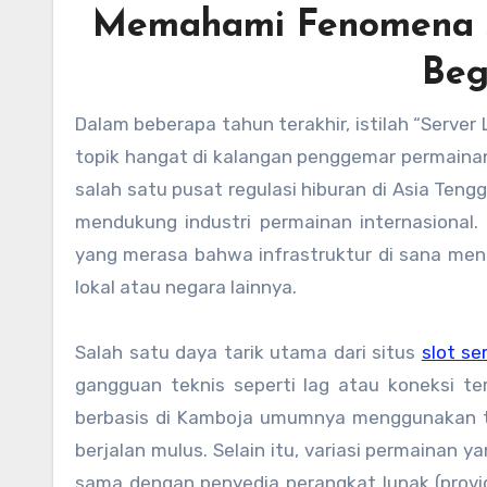
Memahami Fenomena S
Beg
Dalam beberapa tahun terakhir, istilah “Server Luar Negeri” atau spesifiknya Slot Server Kamboja telah menjadi
topik hangat di kalangan penggemar permaina
salah satu pusat regulasi hiburan di Asia Teng
mendukung industri permainan internasional.
yang merasa bahwa infrastruktur di sana mena
lokal atau negara lainnya.
Salah satu daya tarik utama dari situs
slot se
gangguan teknis seperti lag atau koneksi te
berbasis di Kamboja umumnya menggunakan te
berjalan mulus. Selain itu, variasi permainan y
sama dengan penyedia perangkat lunak (prov