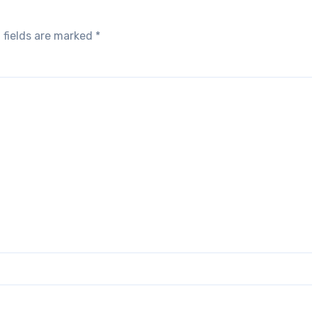
 fields are marked
*