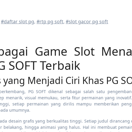
#daftar slot pg
,
#rtp pg soft
,
#slot gacor pg soft
agai Game Slot Mena
PG SOFT Terbaik
as yang Menjadi Ciri Khas PG S
 menarik, visual memukau, serta fitur permainan yang inovatif.
tinggi, setiap permainan yang dirilis mampu memberikan pen
 pada umumnya.
da desain grafis yang berkualitas tinggi. Setiap judul dirancang
atar belakang, hingga animasi yang halus. Hal ini membuat pemai