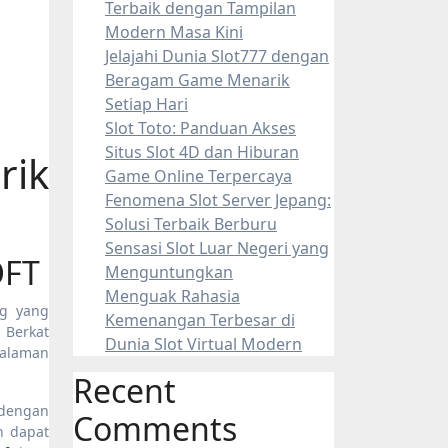
Terbaik dengan Tampilan
Modern Masa Kini
Jelajahi Dunia Slot777 dengan
Beragam Game Menarik
Setiap Hari
Slot Toto: Panduan Akses
Situs Slot 4D dan Hiburan
rik
Game Online Terpercaya
Fenomena Slot Server Jepang:
Solusi Terbaik Berburu
Sensasi Slot Luar Negeri yang
OFT
Menguntungkan
Menguak Rahasia
Kemenangan Terbesar di
 Berkat
Dunia Slot Virtual Modern
galaman
Recent
 dengan
Comments
n dapat