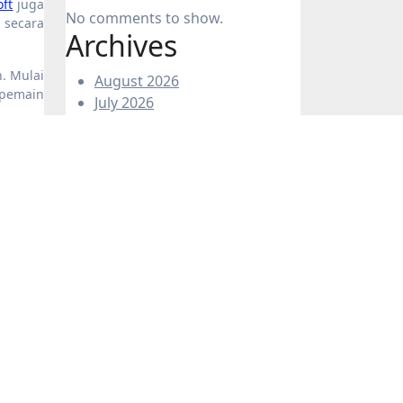
oft
juga
No comments to show.
 secara
Archives
. Mulai
August 2026
 pemain
July 2026
.
June 2026
May 2026
ngganda
Inovasi
April 2026
pi juga
March 2026
February 2026
January 2026
ba
December 2025
November 2025
populer
October 2025
han ini
September 2025
August 2025
eri dan
July 2025
spirasi
June 2025
al yang