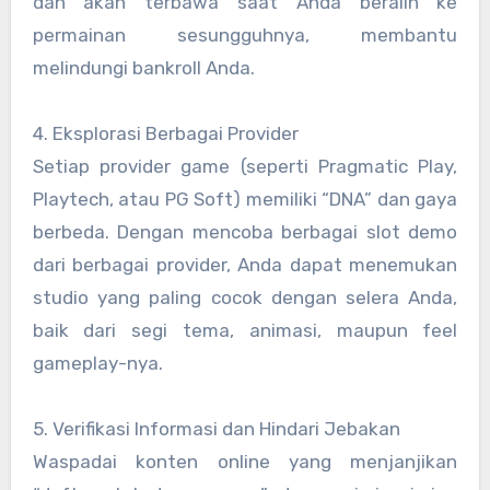
dan akan terbawa saat Anda beralih ke
permainan sesungguhnya, membantu
melindungi bankroll Anda.
4. Eksplorasi Berbagai Provider
Setiap provider game (seperti Pragmatic Play,
Playtech, atau PG Soft) memiliki “DNA” dan gaya
berbeda. Dengan mencoba berbagai slot demo
dari berbagai provider, Anda dapat menemukan
studio yang paling cocok dengan selera Anda,
baik dari segi tema, animasi, maupun feel
gameplay-nya.
5. Verifikasi Informasi dan Hindari Jebakan
Waspadai konten online yang menjanjikan