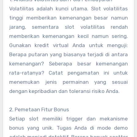
Volatilitas adalah kunci utama. Slot volatilitas
tinggi memberikan kemenangan besar namun
jarang, sementara slot volatilitas rendah
memberikan kemenangan kecil namun sering.
Gunakan kredit virtual Anda untuk menguji:
Berapa putaran yang biasanya terjadi di antara
kemenangan? Seberapa besar kemenangan
rata-ratanya? Catat pengamatan ini untuk
menemukan jenis permainan yang sesuai
dengan kepribadian dan toleransi risiko Anda.
2. Pemetaan Fitur Bonus
Setiap slot memiliki trigger dan mekanisme
bonus yang unik. Tugas Anda di mode demo
adalah menjadi detektif. Berapa banyak scatter