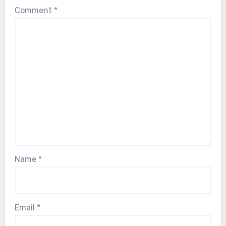
Comment
*
Name
*
Email
*