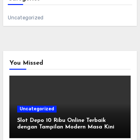
Uncategorized
You Missed
Uncategorized
Slot Depo 10 Ribu Online Terbaik
dengan Tampilan Modern Masa Kini