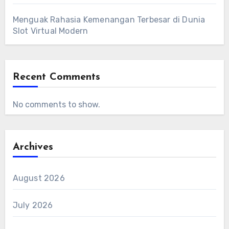
Menguak Rahasia Kemenangan Terbesar di Dunia
Slot Virtual Modern
Recent Comments
No comments to show.
Archives
August 2026
July 2026