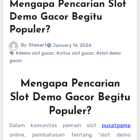
Mengapa Pencarian Slot
Demo Gacor Begitu
Populer?
By
Stewart
January 16, 2026
#demo slot gacor
,
#situs slot gacor
,
#slot demo
gacor
Mengapa Pencarian
Slot Demo Gacor Begitu
Populer?
Dalam komunitas pemain slot
pusatgame
online, pembahasan tentang “slot demo