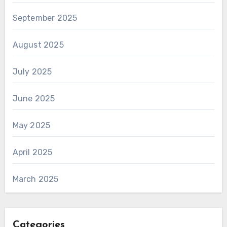
September 2025
August 2025
July 2025
June 2025
May 2025
April 2025
March 2025
Categories