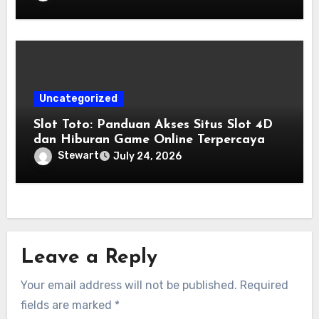
Uncategorized
Slot Toto: Panduan Akses Situs Slot 4D
dan Hiburan Game Online Terpercaya
Stewart
July 24, 2026
Leave a Reply
Your email address will not be published.
Required
fields are marked
*