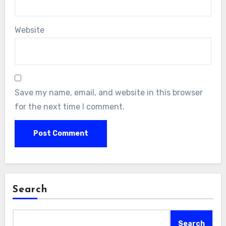
Website
Save my name, email, and website in this browser
for the next time I comment.
Search
Search