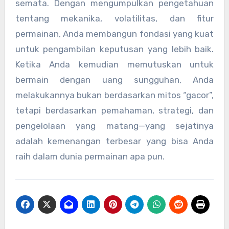
semata. Dengan mengumpulkan pengetahuan
tentang mekanika, volatilitas, dan fitur
permainan, Anda membangun fondasi yang kuat
untuk pengambilan keputusan yang lebih baik.
Ketika Anda kemudian memutuskan untuk
bermain dengan uang sungguhan, Anda
melakukannya bukan berdasarkan mitos “gacor”,
tetapi berdasarkan pemahaman, strategi, dan
pengelolaan yang matang—yang sejatinya
adalah kemenangan terbesar yang bisa Anda
raih dalam dunia permainan apa pun.