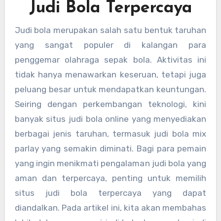
Judi Bola Terpercaya
Judi bola merupakan salah satu bentuk taruhan
yang sangat populer di kalangan para
penggemar olahraga sepak bola. Aktivitas ini
tidak hanya menawarkan keseruan, tetapi juga
peluang besar untuk mendapatkan keuntungan.
Seiring dengan perkembangan teknologi, kini
banyak situs judi bola online yang menyediakan
berbagai jenis taruhan, termasuk judi bola mix
parlay yang semakin diminati. Bagi para pemain
yang ingin menikmati pengalaman judi bola yang
aman dan terpercaya, penting untuk memilih
situs judi bola terpercaya yang dapat
diandalkan. Pada artikel ini, kita akan membahas