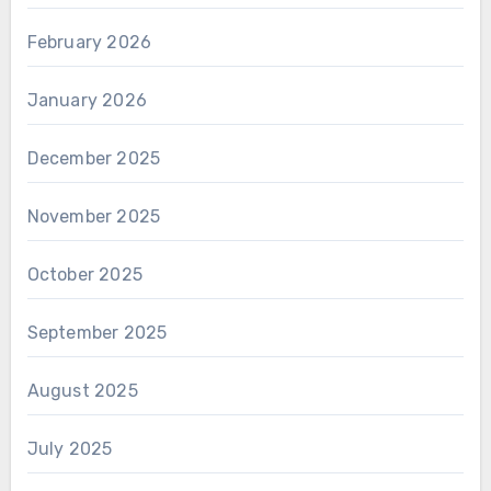
February 2026
January 2026
December 2025
November 2025
October 2025
September 2025
August 2025
July 2025