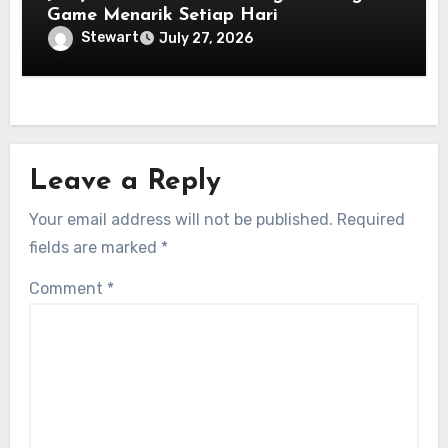
Game Menarik Setiap Hari
Stewart
July 27, 2026
Leave a Reply
Your email address will not be published.
Required
fields are marked
*
Comment
*