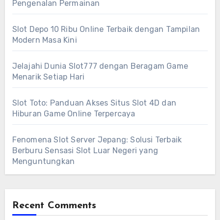
Pengenalan Permainan
Slot Depo 10 Ribu Online Terbaik dengan Tampilan
Modern Masa Kini
Jelajahi Dunia Slot777 dengan Beragam Game
Menarik Setiap Hari
Slot Toto: Panduan Akses Situs Slot 4D dan
Hiburan Game Online Terpercaya
Fenomena Slot Server Jepang: Solusi Terbaik
Berburu Sensasi Slot Luar Negeri yang
Menguntungkan
Recent Comments