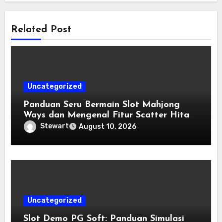
Related Post
Uncategorized
Panduan Seru Bermain Slot Mahjong
Ways dan Mengenal Fitur Scatter Hitam
Tergacor
Stewart
August 10, 2026
Uncategorized
Slot Demo PG Soft: Panduan Simulasi