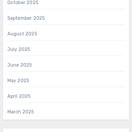
October 2025
September 2025
August 2025
July 2025
June 2025
May 2025
April 2025
March 2025