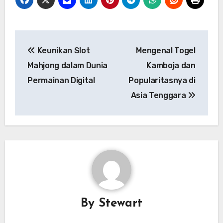
Post
Keunikan Slot
Mengenal Togel
navigation
Mahjong dalam Dunia
Kamboja dan
Permainan Digital
Popularitasnya di
Asia Tenggara
By
Stewart