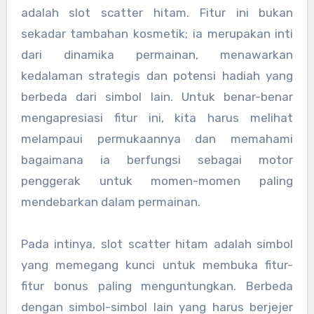
adalah slot scatter hitam. Fitur ini bukan
sekadar tambahan kosmetik; ia merupakan inti
dari dinamika permainan, menawarkan
kedalaman strategis dan potensi hadiah yang
berbeda dari simbol lain. Untuk benar-benar
mengapresiasi fitur ini, kita harus melihat
melampaui permukaannya dan memahami
bagaimana ia berfungsi sebagai motor
penggerak untuk momen-momen paling
mendebarkan dalam permainan.
Pada intinya, slot scatter hitam adalah simbol
yang memegang kunci untuk membuka fitur-
fitur bonus paling menguntungkan. Berbeda
dengan simbol-simbol lain yang harus berjejer