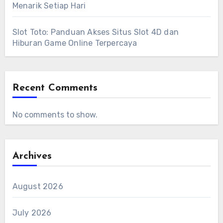
Menarik Setiap Hari
Slot Toto: Panduan Akses Situs Slot 4D dan
Hiburan Game Online Terpercaya
Recent Comments
No comments to show.
Archives
August 2026
July 2026