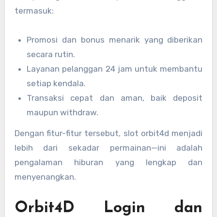
termasuk:
Promosi dan bonus menarik yang diberikan
secara rutin.
Layanan pelanggan 24 jam untuk membantu
setiap kendala.
Transaksi cepat dan aman, baik deposit
maupun withdraw.
Dengan fitur-fitur tersebut, slot orbit4d menjadi
lebih dari sekadar permainan—ini adalah
pengalaman hiburan yang lengkap dan
menyenangkan.
Orbit4D Login dan