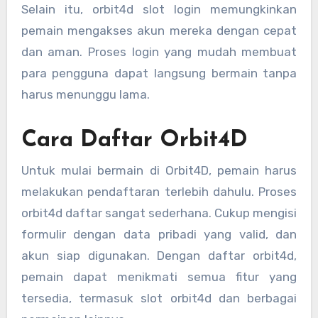
Selain itu, orbit4d slot login memungkinkan
pemain mengakses akun mereka dengan cepat
dan aman. Proses login yang mudah membuat
para pengguna dapat langsung bermain tanpa
harus menunggu lama.
Cara Daftar Orbit4D
Untuk mulai bermain di Orbit4D, pemain harus
melakukan pendaftaran terlebih dahulu. Proses
orbit4d daftar sangat sederhana. Cukup mengisi
formulir dengan data pribadi yang valid, dan
akun siap digunakan. Dengan daftar orbit4d,
pemain dapat menikmati semua fitur yang
tersedia, termasuk slot orbit4d dan berbagai