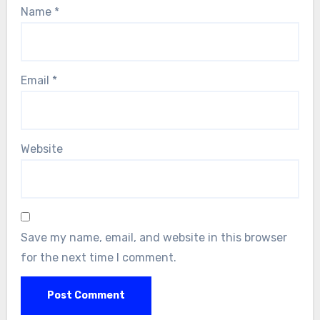
Name
*
Email
*
Website
Save my name, email, and website in this browser
for the next time I comment.