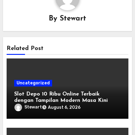
By
Stewart
Related Post
Uncategorized
Slot Depo 10 Ribu Online Terbaik
dengan Tampilan Modern Masa Kini
Stewart
August 6, 2026