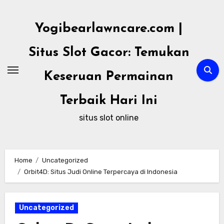
Skip
to
Yogibearlawncare.com |
content
Situs Slot Gacor: Temukan
Keseruan Permainan
Terbaik Hari Ini
situs slot online
Home
Uncategorized
Orbit4D: Situs Judi Online Terpercaya di Indonesia
Uncategorized