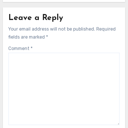
Leave a Reply
Your email address will not be published.
Required
fields are marked
*
Comment
*