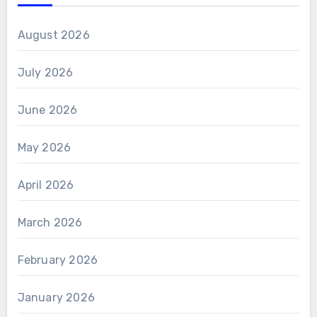
August 2026
July 2026
June 2026
May 2026
April 2026
March 2026
February 2026
January 2026