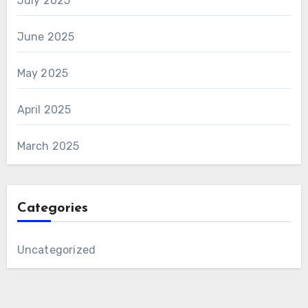
July 2025
June 2025
May 2025
April 2025
March 2025
Categories
Uncategorized