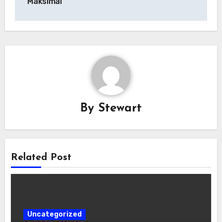
Maksimal
By
Stewart
Related Post
Uncategorized