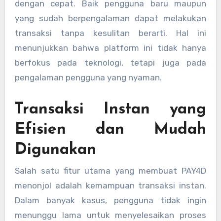
dengan cepat. Baik pengguna baru maupun
yang sudah berpengalaman dapat melakukan
transaksi tanpa kesulitan berarti. Hal ini
menunjukkan bahwa platform ini tidak hanya
berfokus pada teknologi, tetapi juga pada
pengalaman pengguna yang nyaman.
Transaksi Instan yang
Efisien dan Mudah
Digunakan
Salah satu fitur utama yang membuat PAY4D
menonjol adalah kemampuan transaksi instan.
Dalam banyak kasus, pengguna tidak ingin
menunggu lama untuk menyelesaikan proses