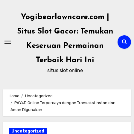
Skip
to
Yogibearlawncare.com |
content
Situs Slot Gacor: Temukan
Keseruan Permainan
Terbaik Hari Ini
situs slot online
Home
Uncategorized
PAY4D Online Terpercaya dengan Transaksi Instan dan
Aman Digunakan
Uncategorized