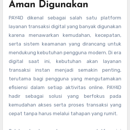
Aman Digunakan
PAY4D
dikenal sebagai salah satu platform
layanan transaksi digital yang banyak digunakan
karena menawarkan kemudahan, kecepatan,
serta sistem keamanan yang dirancang untuk
mendukung kebutuhan pengguna modern. Di era
digital saat ini, kebutuhan akan layanan
transaksi instan menjadi semakin penting,
terutama bagi pengguna yang mengutamakan
efisiensi dalam setiap aktivitas online. PAY4D
hadir sebagai solusi yang berfokus pada
kemudahan akses serta proses transaksi yang
cepat tanpa harus melalui tahapan yang rumit.