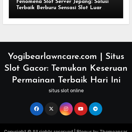
Fenomena Slot Server Jepang: Solusi
Terbaik Berburu Sensasi Slot Luar
Negeri yang Menguntungkan
Yogibearlawncare.com | Situs
Slot Gacor: Temukan Keseruan
Permainan Terbaik Hari Ini
situs slot online
Copyright © All rights reserved
|
Blogus
by
Themeansar
.