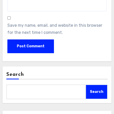
Save my name, email, and website in this browser
for the next time I comment.
Search
Search