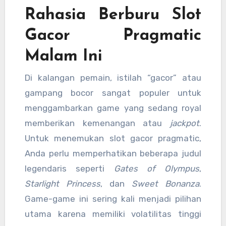
Rahasia Berburu Slot
Gacor Pragmatic
Malam Ini
Di kalangan pemain, istilah “gacor” atau
gampang bocor sangat populer untuk
menggambarkan game yang sedang royal
memberikan kemenangan atau
jackpot
.
Untuk menemukan slot gacor pragmatic,
Anda perlu memperhatikan beberapa judul
legendaris seperti
Gates of Olympus
,
Starlight Princess
, dan
Sweet Bonanza
.
Game-game ini sering kali menjadi pilihan
utama karena memiliki volatilitas tinggi