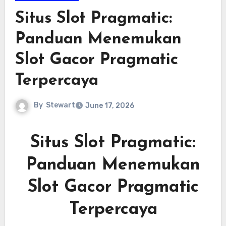
Situs Slot Pragmatic:
Panduan Menemukan
Slot Gacor Pragmatic
Terpercaya
By
Stewart
June 17, 2026
Situs Slot Pragmatic:
Panduan Menemukan
Slot Gacor Pragmatic
Terpercaya