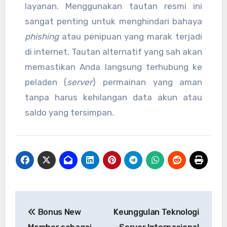
layanan. Menggunakan tautan resmi ini
sangat penting untuk menghindari bahaya
phishing
atau penipuan yang marak terjadi
di internet. Tautan alternatif yang sah akan
memastikan Anda langsung terhubung ke
peladen (
server
) permainan yang aman
tanpa harus kehilangan data akun atau
saldo yang tersimpan.
Post
Bonus New
Keunggulan Teknologi
navigation