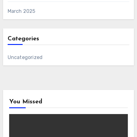
March 2025
Categories
Uncategorized
You Missed