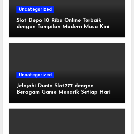
Uncategorized
Slot Depo 10 Ribu Online Terbaik
dengan Tampilan Modern Masa Kini
Uncategorized
Jelajahi Dunia Slot777 dengan
Beragam Game Menarik Setiap Hari