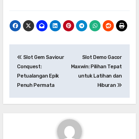
Post
Slot Gem Saviour
Slot Demo Gacor
navigation
Conquest:
Maxwin: Pilihan Tepat
Petualangan Epik
untuk Latihan dan
Penuh Permata
Hiburan