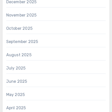
December 2025
November 2025
October 2025
September 2025
August 2025
July 2025
June 2025
May 2025
April 2025