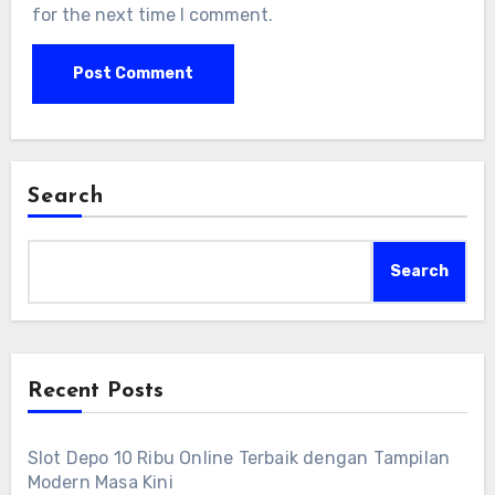
for the next time I comment.
Search
Search
Recent Posts
Slot Depo 10 Ribu Online Terbaik dengan Tampilan
Modern Masa Kini