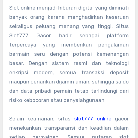
Slot online menjadi hiburan digital yang diminati
banyak orang karena menghadirkan keseruan
sekaligus peluang menang yang tinggi. Situs
Slot777 Gacor hadir sebagai platform
terpercaya yang memberikan pengalaman
bermain seru dengan potensi kemenangan
besar. Dengan sistem resmi dan teknologi
enkripsi modern, semua transaksi deposit
maupun penarikan dijamin aman, sehingga saldo
dan data pribadi pemain tetap terlindungi dari
risiko kebocoran atau penyalahgunaan.
Selain keamanan, situs
slot777 online
gacor
menekankan transparansi dan keadilan dalam
setiap permainan. Semua putaran slot