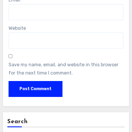
Website
Save my name, email, and website in this browser
for the next time I comment.
Search