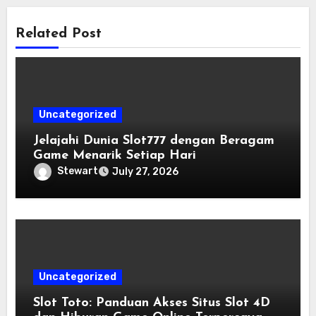
Related Post
Uncategorized
Jelajahi Dunia Slot777 dengan Beragam
Game Menarik Setiap Hari
Stewart
July 27, 2026
Uncategorized
Slot Toto: Panduan Akses Situs Slot 4D