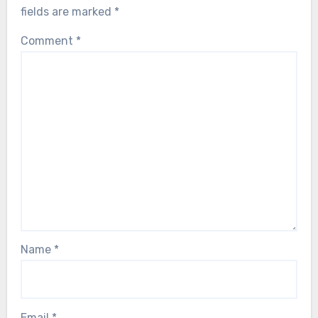
fields are marked
*
Comment
*
Name
*
Email
*