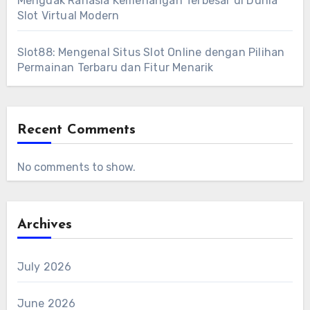
Menguak Rahasia Kemenangan Terbesar di Dunia
Slot Virtual Modern
Slot88: Mengenal Situs Slot Online dengan Pilihan
Permainan Terbaru dan Fitur Menarik
Recent Comments
No comments to show.
Archives
July 2026
June 2026