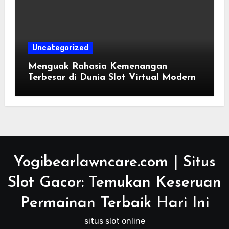
Uncategorized
Menguak Rahasia Kemenangan
Terbesar di Dunia Slot Virtual Modern
Yogibearlawncare.com | Situs
Slot Gacor: Temukan Keseruan
Permainan Terbaik Hari Ini
situs slot online