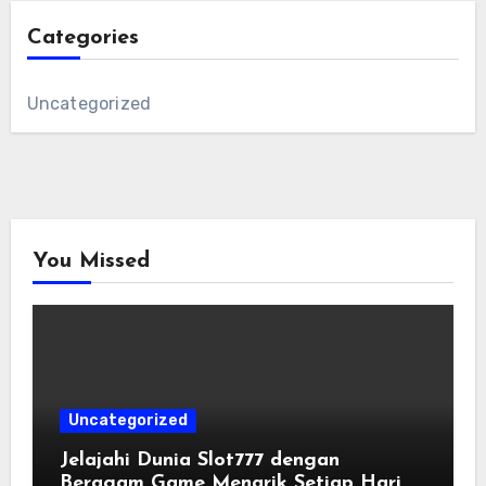
Categories
Uncategorized
You Missed
Uncategorized
Jelajahi Dunia Slot777 dengan
Beragam Game Menarik Setiap Hari