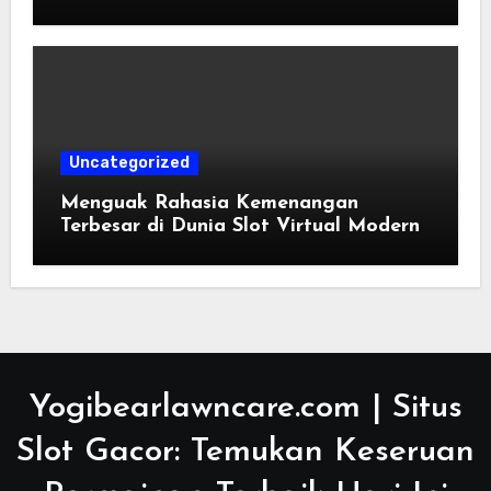
Negeri yang Menguntungkan
Uncategorized
Menguak Rahasia Kemenangan
Terbesar di Dunia Slot Virtual Modern
Yogibearlawncare.com | Situs
Slot Gacor: Temukan Keseruan