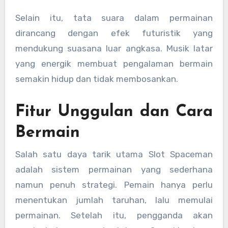
Selain itu, tata suara dalam permainan
dirancang dengan efek futuristik yang
mendukung suasana luar angkasa. Musik latar
yang energik membuat pengalaman bermain
semakin hidup dan tidak membosankan.
Fitur Unggulan dan Cara
Bermain
Salah satu daya tarik utama Slot Spaceman
adalah sistem permainan yang sederhana
namun penuh strategi. Pemain hanya perlu
menentukan jumlah taruhan, lalu memulai
permainan. Setelah itu, pengganda akan