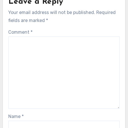
Leave a Reply
Your email address will not be published.
Required
fields are marked
*
Comment
*
Name
*