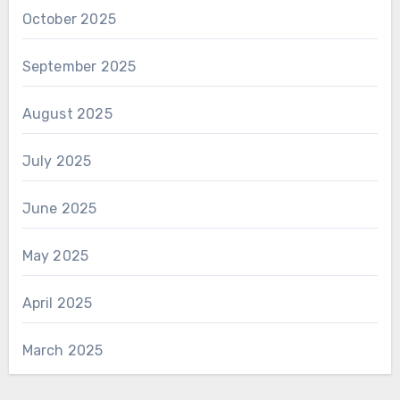
October 2025
September 2025
August 2025
July 2025
June 2025
May 2025
April 2025
March 2025