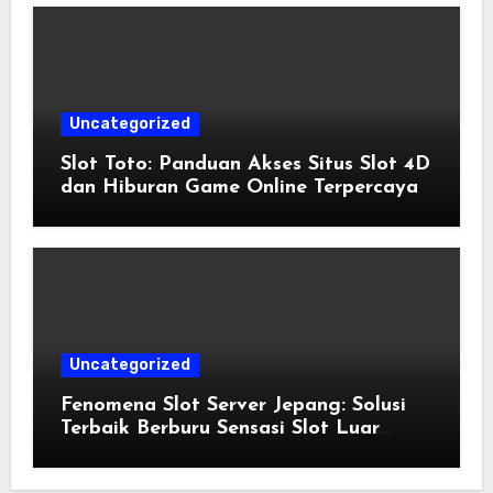
Uncategorized
Slot Toto: Panduan Akses Situs Slot 4D
dan Hiburan Game Online Terpercaya
Uncategorized
Fenomena Slot Server Jepang: Solusi
Terbaik Berburu Sensasi Slot Luar
Negeri yang Menguntungkan