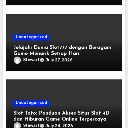
Uncategorized
Jelajahi Dunia Slot777 dengan Beragam
Game Menarik Setiap Hari
Stewart
July 27, 2026
Uncategorized
Slot Toto: Panduan Akses Situs Slot 4D
dan Hiburan Game Online Terpercaya
Stewart
July 24, 2026