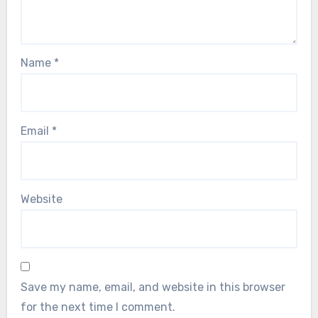
Name
*
Email
*
Website
Save my name, email, and website in this browser
for the next time I comment.