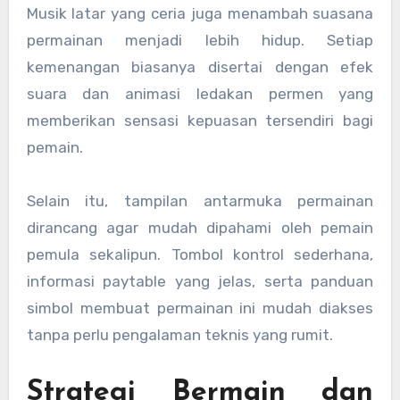
Musik latar yang ceria juga menambah suasana
permainan menjadi lebih hidup. Setiap
kemenangan biasanya disertai dengan efek
suara dan animasi ledakan permen yang
memberikan sensasi kepuasan tersendiri bagi
pemain.
Selain itu, tampilan antarmuka permainan
dirancang agar mudah dipahami oleh pemain
pemula sekalipun. Tombol kontrol sederhana,
informasi paytable yang jelas, serta panduan
simbol membuat permainan ini mudah diakses
tanpa perlu pengalaman teknis yang rumit.
Strategi Bermain dan