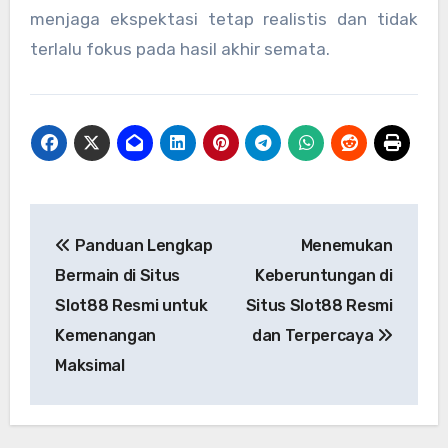
menjaga ekspektasi tetap realistis dan tidak
terlalu fokus pada hasil akhir semata.
Post
Panduan Lengkap
Menemukan
navigation
Bermain di Situs
Keberuntungan di
Slot88 Resmi untuk
Situs Slot88 Resmi
Kemenangan
dan Terpercaya
Maksimal