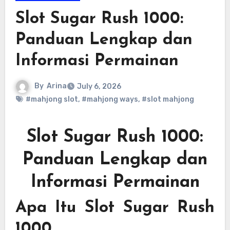
Slot Sugar Rush 1000:
Panduan Lengkap dan
Informasi Permainan
By
Arina
July 6, 2026
#mahjong slot
,
#mahjong ways
,
#slot mahjong
Slot Sugar Rush 1000:
Panduan Lengkap dan
Informasi Permainan
Apa Itu Slot Sugar Rush
1000