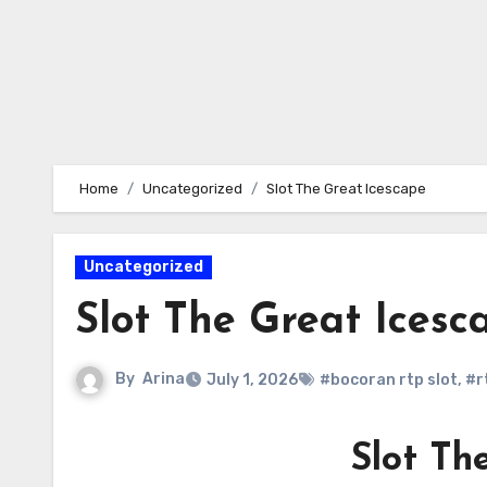
Home
Uncategorized
Slot The Great Icescape
Uncategorized
Slot The Great Icesc
By
Arina
July 1, 2026
#bocoran rtp slot
,
#r
Slot Th