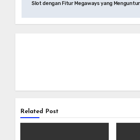
Slot dengan Fitur Megaways yang Menguntu
Related Post