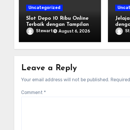
Uncategorized
Uncat
Slot Depo 10 Ribu Online
Jelaj
Terbaik dengan Tampilan
deng
Modern Masa Kini
Menar
Stewart
St
August 6, 2026
Leave a Reply
Your email address will not be published.
Required
Comment
*