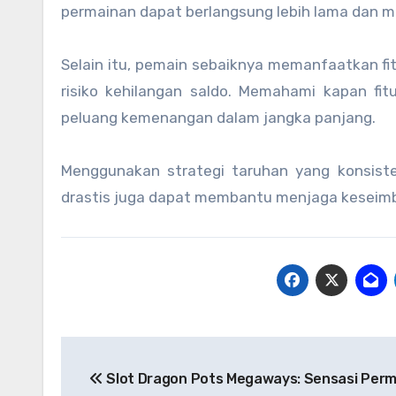
permainan dapat berlangsung lebih lama dan 
Selain itu, pemain sebaiknya memanfaatkan fi
risiko kehilangan saldo. Memahami kapan f
peluang kemenangan dalam jangka panjang.
Menggunakan strategi taruhan yang konsiste
drastis juga dapat membantu menjaga keseim
Post
Slot Dragon Pots Megaways: Sensasi Per
navigation