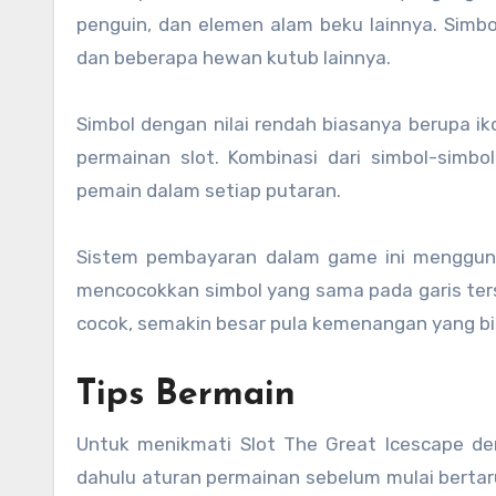
penguin, dan elemen alam beku lainnya. Simbo
dan beberapa hewan kutub lainnya.
Simbol dengan nilai rendah biasanya berupa 
permainan slot. Kombinasi dari simbol-simb
pemain dalam setiap putaran.
Sistem pembayaran dalam game ini mengguna
mencocokkan simbol yang sama pada garis ter
cocok, semakin besar pula kemenangan yang bis
Tips Bermain
Untuk menikmati Slot The Great Icescape de
dahulu aturan permainan sebelum mulai bertar