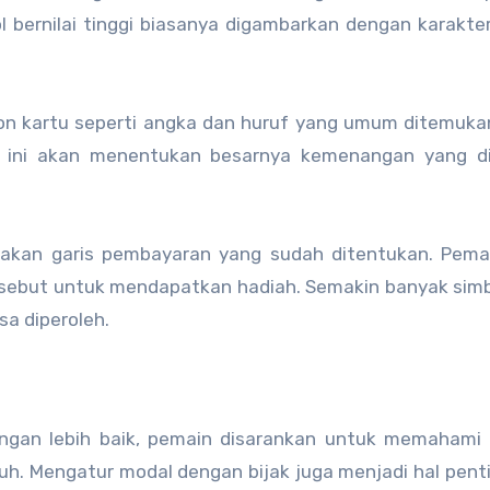
l bernilai tinggi biasanya digambarkan dengan karakt
ikon kartu seperti angka dan huruf yang umum ditemuk
ol ini akan menentukan besarnya kemenangan yang di
kan garis pembayaran yang sudah ditentukan. Pemai
sebut untuk mendapatkan hadiah. Semakin banyak simb
a diperoleh.
ngan lebih baik, pemain disarankan untuk memahami t
uh. Mengatur modal dengan bijak juga menjadi hal pent