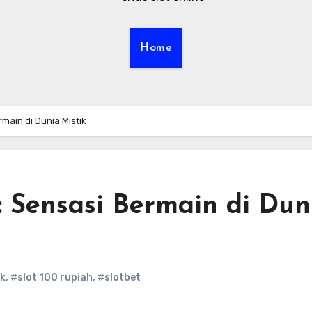
Home
rmain di Dunia Mistik
: Sensasi Bermain di Dun
ak
,
#slot 100 rupiah
,
#slotbet