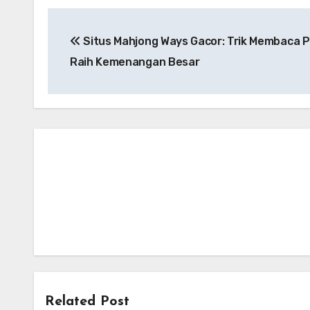
Post
Situs Mahjong Ways Gacor: Trik Membaca P
navigation
Raih Kemenangan Besar
Related Post