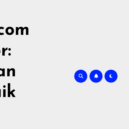
.com
r:
an
ik