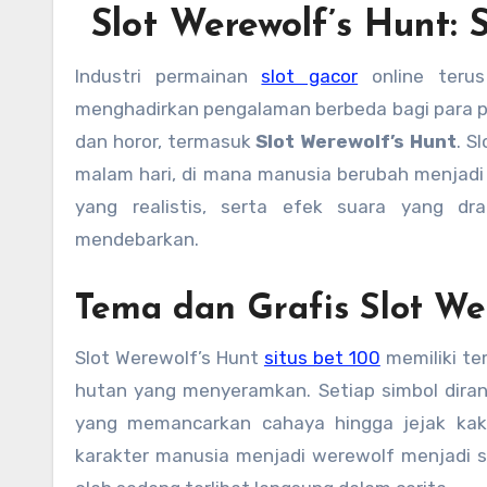
Slot Werewolf’s Hunt: 
Industri permainan
slot gacor
online teru
menghadirkan pengalaman berbeda bagi para pe
dan horor, termasuk
Slot Werewolf’s Hunt
. S
malam hari, di mana manusia berubah menjadi
yang realistis, serta efek suara yang 
mendebarkan.
Tema dan Grafis Slot We
Slot Werewolf’s Hunt
situs bet 100
memiliki te
hutan yang menyeramkan. Setiap simbol dira
yang memancarkan cahaya hingga jejak kak
karakter manusia menjadi werewolf menjadi 