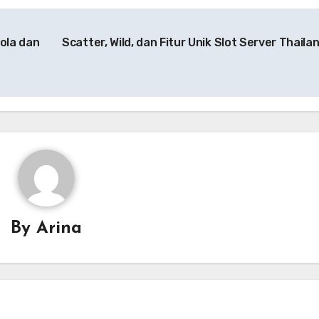
ola dan
Scatter, Wild, dan Fitur Unik Slot Server Thaila
By
Arina