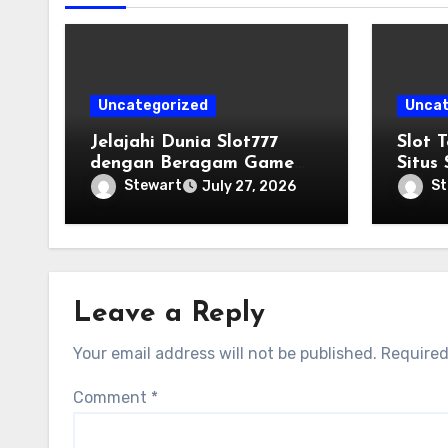
Uncategorized
Uncat
Jelajahi Dunia Slot777
Slot 
dengan Beragam Game
Situs
Menarik Setiap Hari
Game 
Stewart
St
July 27, 2026
Leave a Reply
Your email address will not be published.
Required
Comment
*