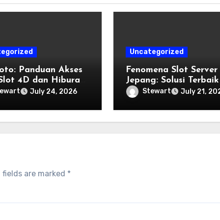
egorized
Uncategorized
Toto: Panduan Akses
Fenomena Slot Server
 Slot 4D dan Hiburan
Jepang: Solusi Terbaik
Online Terpercaya
Berburu Sensasi Slot 
ewart
Stewart
July 24, 2026
July 21, 20
Negeri yang
Menguntungkan
 fields are marked
*